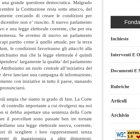
o una grande questione democratica. Malgrado
icembre la Costituzione resta sotto attacco, del
tamente cercando di creare le condizioni per
Fondaz
 4 dicembre non e’ riuscito. Il nuovo parlamento
vo e una legge elettorale coerente, che per ora
premessa. Se avremo di nuovo un parlamento
Inchieste
capi partito come à quello attuale, per la terza
llum, le condizioni favoriranno gli attacchi alla
Interventi E O
tichiamo mai che la legge elettorale è quindi
dipendera’ largamente la qualita’ del parlamento
 Attribuiamo un ruolo centrale all’iniziativa del
Documenti E M
he deve lanciare una campagna di informazione,
amento con iniziative in tutto il paese, stanando
Rubriche
a pronunciarsi.
più ampia che siamo in grado di fare. La Corte
Articoli
 di controllo importante a cui rivolgersi ma noi
 si debba aspettare una sentenza della Corte
Archivio
are il
porcellum
sono passate ben tre tornate
hiediamo una legge elettorale nuova, coerente,
ori di scegliere i loro rappresentanti senza
remi di maggioranza o altre distorsioni.