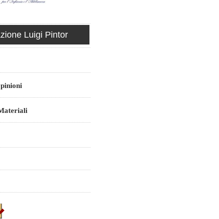
ione Luigi Pintor
pinioni
ateriali