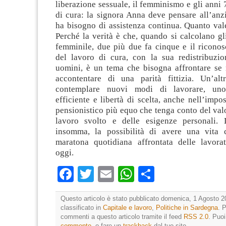
liberazione sessuale, il femminismo e gli anni 7
di cura: la signora Anna deve pensare all’anz
ha bisogno di assistenza continua. Quanto val
Perché la verità è che, quando si calcolano gl
femminile, due più due fa cinque e il riconos
del lavoro di cura, con la sua redistribuzi
uomini, è un tema che bisogna affrontare se 
accontentare di una parità fittizia. Un’alt
contemplare nuovi modi di lavorare, uno
efficiente e libertà di scelta, anche nell’impo
pensionistico più equo che tenga conto del valo
lavoro svolto e delle esigenze personali. 
insomma, la possibilità di avere una vita 
maratona quotidiana affrontata delle lavoratr
oggi.
Facebook
Twitter
Email
WhatsApp
Condividi
Questo articolo è stato pubblicato domenica, 1 Agosto 2
classificato in
Capitale e lavoro
,
Politiche in Sardegna
. 
commenti a questo articolo tramite il feed
RSS 2.0
. Puo
commento
, o fare un
trackback
dal tuo sito.