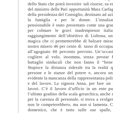
dello Stato che potrà investire tali risorse, su es
del ministro delle Pari opportunità Mara Carfa
della presidenza del Consiglio, destinato ad azi
la famiglia e per le donne. L’innalzam
pensionabile è stato presentato come una gra
per colmare le gravi inadempienze italia
raggiungimento dell’obiettivo di Lisbona, un
magica che ci permetterebbe di balzare mira
nostro misero 46 per cento di tasso di occupa
all’agognato 60 percento previsto. Un’occas
cogliere al volo, insomma, senza prestar 
battaglie sindacali che non fanno il “bene
Stupisce la distanza siderale tra la realtà q
persone e le stanze del potere e, ancora un
evidente la mancanza della rappresentanza poli
e del lavoro. La signora Anna, per fare un 
lavori. C’è il lavoro d’ufficio in un ente p
l’ultimo gradino della scala gerarchica, anche 
per la carenza di personale, si trova a svolg
non le competerebbero, ma non si lamenta. C’
domestico, che è tutto sulle sue spalle,