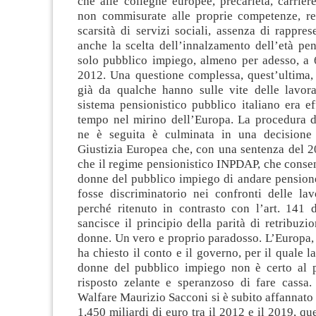
che alle colleghe europee, precarietà, carriere
non commisurate alle proprie competenze, red
scarsità di servizi sociali, assenza di rapprese
anche la scelta dell’innalzamento dell’età pen
solo pubblico impiego, almeno per adesso, a 6
2012. Una questione complessa, quest’ultima
già da qualche hanno sulle vite delle lavoratr
sistema pensionistico pubblico italiano era e
tempo nel mirino dell’Europa. La procedura d
ne è seguita è culminata in una decisione 
Giustizia Europea che, con una sentenza del 2
che il regime pensionistico INPDAP, che conse
donne del pubblico impiego di andare pensione
fosse discriminatorio nei confronti delle lavo
perché ritenuto in contrasto con l’art. 141 d
sancisce il principio della parità di retribuzi
donne. Un vero e proprio paradosso. L’Europa, 
ha chiesto il conto e il governo, per il quale l
donne del pubblico impiego non è certo al 
risposto zelante e speranzoso di fare cassa. 
Walfare Maurizio Sacconi si è subito affannato 
1,450 miliardi di euro tra il 2012 e il 2019, qu