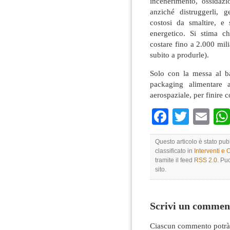
incenerimento, ossidaz
anziché distruggerli, 
costosi da smaltire, 
energetico. Si stima c
costare fino a 2.000 mili
subito a produrle).
Solo con la messa al ban
packaging alimentare al
aerospaziale, per finire 
Faceboo
Twitte
Em
Questo articolo è stato pub
classificato in
Interventi e 
tramite il feed
RSS 2.0
. Pu
sito.
Scrivi un commen
Ciascun commento potrà 