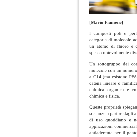
[Mario Fiumene]
I composti poli e perf
categoria di molecole a
un atomo di fluoro e d
spesso notevolmente diver
Un sottogruppo dei com
molecole con un numero 
a C14 (ma esistono PFA
catena lineare o ramific
chimica organica e con
chimica e fisica.
Queste proprietà spiega
sostanze a partire dagli 
di uso quotidiano e nel
applicazioni commercial
antiaderente per il pen