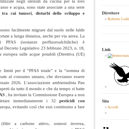
ilizzate negli utensili da cucina per la loro
rasso e acqua, sono state associate a una serie
Direttore
tra cui tumori, disturbi dello sviluppo e
Roberto Lod
ssono facilmente migrare dal suolo nelle falde
ortate a lunga distanza, anche per via aerea. La
ui PFAS (sostanze perfluoroalchiliche) è
dal Decreto Legislativo 23 febbraio 2023, n. 18,
Link
va europea sulle acque potabili (Direttiva (UE)
ce limiti per il “PFAS totale” e la “somma di
inate al consumo umano, che dovranno essere
gennaio 2026. L’associazione ambientalista Pan
perti da tutto il mondo e che da tempo si batte
FAS
, ha invitato la Commissione Europea a non
vietare immediatamente i 32
pesticidi con
Sito
uropa, evitando così che essi continuino a fare
Accedi
 (filtri a carbone attivo, osmosi inversa,