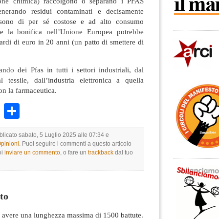
ione chimica) raccolgono o separano i PFAS
generando residui contaminati e decisamente
e sono di per sé costose e ad alto consumo
he la bonifica nell’Unione Europea potrebbe
ardi di euro in 20 anni (un patto di smettere di
do dei Pfas in tutti i settori industriali, dal
 tessile, dall’industria elettronica a quella
con la farmaceutica.
k
r
ail
WhatsApp
Condividi
blicato sabato, 5 Luglio 2025 alle 07:34 e
Opinioni
. Puoi seguire i commenti a questo articolo
oi
inviare un commento
, o fare un
trackback
dal tuo
to
avere una lunghezza massima di 1500 battute.