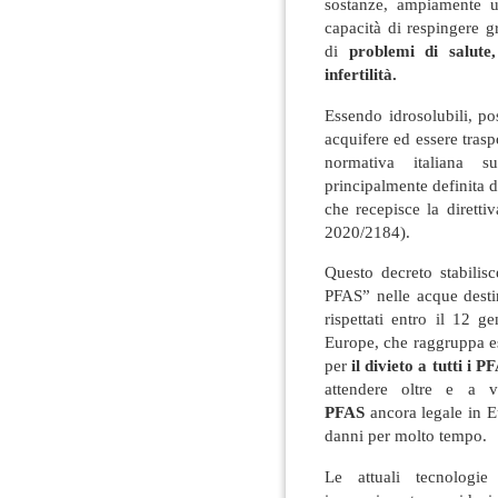
sostanze, ampiamente ut
capacità di respingere g
di
problemi di salute, 
infertilità.
Essendo idrosolubili, po
acquifere ed essere trasp
normativa italiana s
principalmente definita 
che recepisce la diretti
2020/2184).
Questo decreto stabilis
PFAS” nelle acque dest
rispettati entro il 12 
Europe, che raggruppa es
per
il divieto
a tutti i P
attendere oltre e a 
PFAS
ancora legale in E
danni per molto tempo.
Le attuali tecnologie