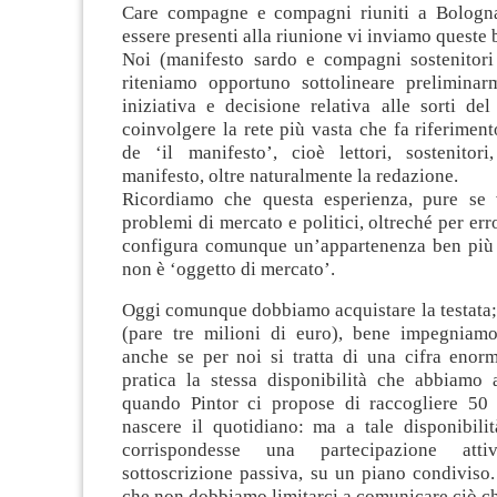
Care compagne e compagni riuniti a Bologn
essere presenti alla riunione vi inviamo queste 
Noi (manifesto sardo e compagni sostenitori
riteniamo opportuno sottolineare preliminar
iniziativa e decisione relativa alle sorti de
coinvolgere la rete più vasta che fa riferiment
de ‘il manifesto’, cioè lettori, sostenitori
manifesto, oltre naturalmente la redazione.
Ricordiamo che questa esperienza, pure se 
problemi di mercato e politici, oltreché per err
configura comunque un’appartenenza ben più
non è ‘oggetto di mercato’.
Oggi comunque dobbiamo acquistare la testata;
(pare tre milioni di euro), bene impegniam
anche se per noi si tratta di una cifra enor
pratica la stessa disponibilità che abbiamo
quando Pintor ci propose di raccogliere 50 
nascere il quotidiano: ma a tale disponibili
corrispondesse una partecipazione at
sottoscrizione passiva, su un piano condiviso
che non dobbiamo limitarci a comunicare ciò che