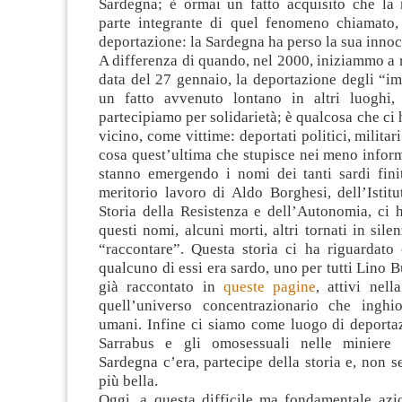
Sardegna; è ormai un fatto acquisito che la n
parte integrante di quel fenomeno chiamato, 
deportazione: la Sardegna ha perso la sua inno
A differenza di quando, nel 2000, iniziammo a 
data del 27 gennaio, la deportazione degli “i
un fatto avvenuto lontano in altri luoghi,
partecipiamo per solidarietà; è qualcosa che ci 
vicino, come vittime: deportati politici, militari
cosa quest’ultima che stupisce nei meno infor
stanno emergendo i nomi dei tanti sardi finit
meritorio lavoro di Aldo Borghesi, dell’Istit
Storia della Resistenza e dell’Autonomia, ci 
questi nomi, alcuni morti, altri tornati in sile
“raccontare”. Questa storia ci ha riguardato 
qualcuno di essi era sardo, uno per tutti Lino B
già raccontato in
queste pagine
, attivi nel
quell’universo concentrazionario che inghiot
umani. Infine ci siamo come luogo di deportaz
Sarrabus e gli omosessuali nelle miniere 
Sardegna c’era, partecipe della storia e, non s
più bella.
Oggi, a questa difficile ma fondamentale azi