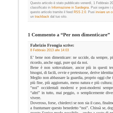
Questo articolo è stato pubblicato venerdì, 1 Febbraio 20
classificato in
Informazione in Sardegna
. Puoi seguire i
questo articolo tramite il feed
RSS 2.0
. Puoi
inviare un
un
trackback
dal tuo sito.
1 Commento a “Per non dimenticare”
Fabrizio Frongia
scrive:
8 Febbraio 2013 alle 14:03
E’ bene non dimenticare: ne uccide, da sempre, più
ricordo, anche oggi, pure qui da noi.
Bene è non sottovalutare, ancor più in questi t
bisogni, di facili, ovvie e pretestuose, derive identita
Meglio non abbassare la guardia, proprio oggi che i
più fine, più aggiornato, meno natura e più cultura;
“noi” occidentali moderni e post-moderni sempr
“altri” in tutto, mai peggio, o semplicemente dive
vivere.
Doveroso, forse, chiederci se non sia il caso, finalm
a frantumare questo benedetto “noi”. Chissà se, dop
questo l’unico modo possibile – anche a costo di p