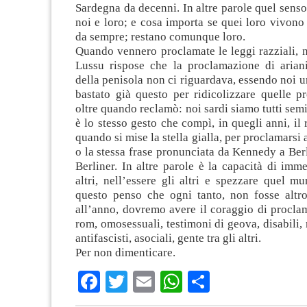
Sardegna da decenni. In altre parole quel senso 
noi e loro; e cosa importa se quei loro vivono t
da sempre; restano comunque loro.
Quando vennero proclamate le leggi razziali, 
Lussu rispose che la proclamazione di ariani
della penisola non ci riguardava, essendo noi u
bastato già questo per ridicolizzare quelle p
oltre quando reclamò: noi sardi siamo tutti semi
è lo stesso gesto che compì, in quegli anni, il
quando si mise la stella gialla, per proclamarsi 
o la stessa frase pronunciata da Kennedy a Berl
Berliner. In altre parole è la capacità di imm
altri, nell’essere gli altri e spezzare quel mu
questo penso che ogni tanto, non fosse altr
all’anno, dovremo avere il coraggio di proclama
rom, omosessuali, testimoni di geova, disabili, 
antifascisti, asociali, gente tra gli altri.
Per non dimenticare.
Facebook
Twitter
Email
WhatsApp
Condividi