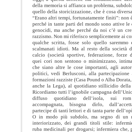
della memoria si affianca un problema, subdol
quello della storicizzazione, che è cosa diversa
“Erano altri tempi, fortunatamente finiti”: non 
perché in tante parti del mondo sono attive le 
genocidi, ma anche perché da noi c’è un cre
razzismo. Non mi riferisco semplicemente ai cori
qualche scritta, fosse solo quello saremmo 
scalmanati idioti. Ma al resto della società d
calcio (società sportive, federazione, forze 
quei cori non sentono o minimizzano, intim
che siano altre le cose importanti, agli auto
politici, vedi Berlusconi, alla partecipazione 
formazioni razziste (Casa Pound o Alba Dorata
anche la Lega), al quotidiano stillicidio della
Ricordiamo tutti l’ignobile campagna dell’Unio
diffuso quotidiano dell’isola, sui ro
accompagnata, bisogna dirlo, dall’accet
partecipe di tanti lettori e di tanta parte dell’o
O in modo più subdolo, ma segno di un r
interiorizzato, dei grandi titoli stile: infer
ruba medicinali per drogarsi; infermiera che, p