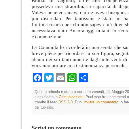
Brotzu di Cagliari, oltre alla competenza 
possedeva una straordinaria capacità di dispe
Voleva bene ed amava chi ne aveva bisogno, qu
più diseredati. Per tantissimi è stato un ba
l’ultima risorsa per chi non sapeva più dove sba
necessitava aiuto. Ancora oggi in tanti lo ricor
e commozione.
La Comunità lo ricorderà in una serata che sa
breve pièce per ricordare la sua figura, seguit
alcuni dei sui tanti amici e dagli interventi di
vorranno portare una testimonianza personale.
Facebook
Twitter
Email
WhatsApp
Condividi
Questo articolo è stato pubblicato venerdì, 24 Maggio 20
classificato in
Comunicazioni
. Puoi seguire i commenti a
tramite il feed
RSS 2.0
. Puoi
inviare un commento
, o fa
dal tuo sito.
Scrivi un commento