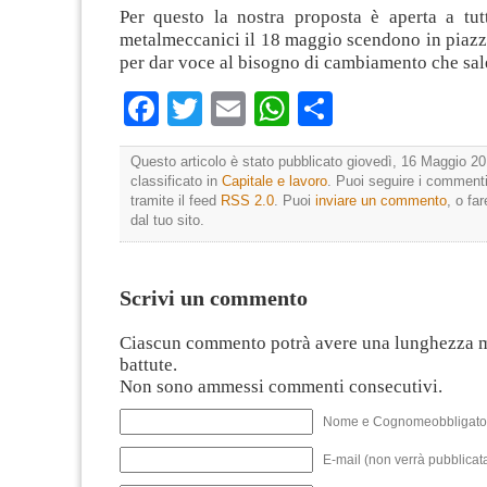
Per questo la nostra proposta è aperta a tutt
metalmeccanici il 18 maggio scendono in piazza 
per dar voce al bisogno di cambiamento che sal
Facebook
Twitter
Email
WhatsApp
Condividi
Questo articolo è stato pubblicato giovedì, 16 Maggio 20
classificato in
Capitale e lavoro
. Puoi seguire i commenti
tramite il feed
RSS 2.0
. Puoi
inviare un commento
, o fa
dal tuo sito.
Scrivi un commento
Ciascun commento potrà avere una lunghezza 
battute.
Non sono ammessi commenti consecutivi.
Nome e Cognomeobbligato
E-mail (non verrà pubblicata