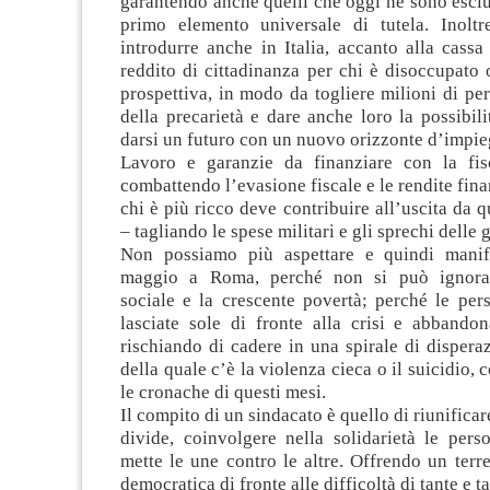
garantendo anche quelli che oggi ne sono esclu
primo elemento universale di tutela. Inolt
introdurre anche in Italia, accanto alla cassa 
reddito di cittadinanza per chi è disoccupato
prospettiva, in modo da togliere milioni di per
della precarietà e dare anche loro la possibili
darsi un futuro con un nuovo orizzonte d’impie
Lavoro e garanzie da finanziare con la fisc
combattendo l’evasione fiscale e le rendite fina
chi è più ricco deve contribuire all’uscita da q
– tagliando le spese militari e gli sprechi delle 
Non possiamo più aspettare e quindi manif
maggio a Roma, perché non si può ignora
sociale e la crescente povertà; perché le pe
lasciate sole di fronte alla crisi e abbandon
rischiando di cadere in una spirale di dispera
della quale c’è la violenza cieca o il suicidio,
le cronache di questi mesi.
Il compito di un sindacato è quello di riunificare
divide, coinvolgere nella solidarietà le pers
mette le une contro le altre. Offrendo un terre
democratica di fronte alle difficoltà di tante e ta