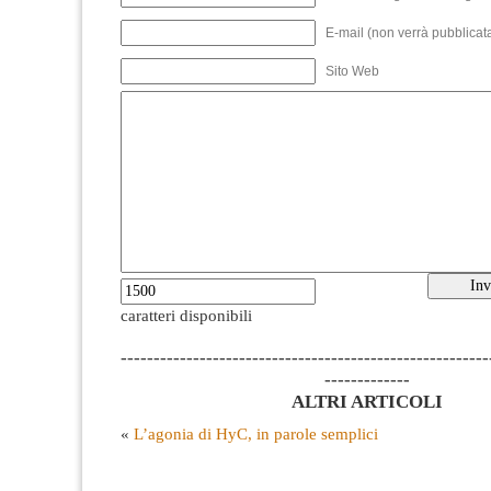
E-mail (non verrà pubblicata
Sito Web
caratteri disponibili
--------------------------------------------------------
-------------
ALTRI ARTICOLI
«
L’agonia di HyC, in parole semplici