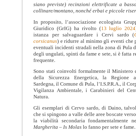
siano previste) recinzioni elettrificate a bass
collinare/montano, nonché erbai e piccole rise
In proposito, l’associazione ecologista Grup
Giuridico (GrIG) ha rivolto (
13 luglio 2024
istanza per salvaguardare i Cervi sardo (
corsicanus
) e ridurre al minimo gli eventi che
eventuali incidenti stradali nella zona di Pula 
degli ungulati, spinti da fame e sete, si è fatta
frequente.
Sono stati coinvolti formalmente il Ministero
della Sicurezza Energetica, la Regione 
Sardegna, il Comune di Pula, l’I.S.P.R.A., il Cor
Vigilanza Ambientale, i Carabinieri del Cen
Natura.
Gli esemplari di Cervo sardo, di Daino, talvo
che si spingono a valle delle aree boscate verso 
la viabilità secondaria fondamentalmente 
Margherita – Is Molas
lo fanno per sete e fame.