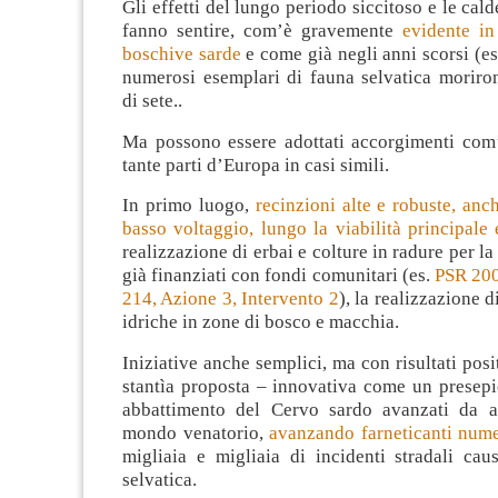
Gli effetti del lungo periodo siccitoso e le cal
fanno sentire, com’è gravemente
evidente i
boschive sarde
e come già negli anni scorsi (e
numerosi esemplari di fauna selvatica moriron
di sete..
Ma possono essere adottati accorgimenti com’è
tante parti d’Europa in casi simili.
In primo luogo,
recinzioni alte e robuste, anch
basso voltaggio, lungo la viabilità principale
realizzazione di erbai e colture in radure per la
già finanziati con fondi comunitari (es.
PSR 200
214, Azione 3, Intervento 2
), la realizzazione d
idriche in zone di bosco e macchia.
Iniziative anche semplici, ma con risultati posit
stantìa proposta – innovativa come un presepi
abbattimento del Cervo sardo avanzati da a
mondo venatorio,
avanzando farneticanti numer
migliaia e migliaia di incidenti stradali cau
selvatica.