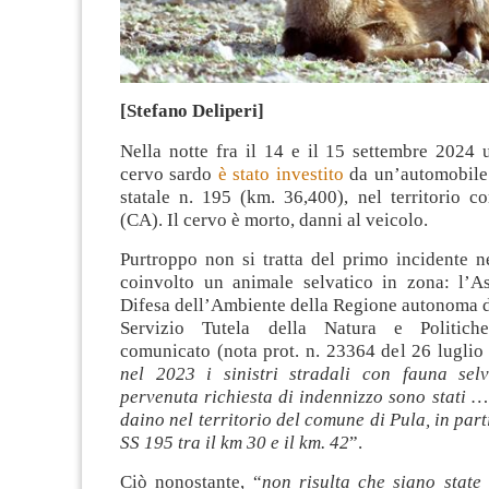
[Stefano Deliperi]
Nella notte fra il 14 e il 15 settembre 2024 
cervo sardo
è stato investito
da un’automobile 
statale n. 195 (km. 36,400), nel territorio c
(CA). Il cervo è morto, danni al veicolo.
Purtroppo non si tratta del primo incidente n
coinvolto un animale selvatico in zona: l’As
Difesa dell’Ambiente della Regione autonoma d
Servizio Tutela della Natura e Politich
comunicato (nota prot. n. 23364 del 26 luglio
nel 2023 i sinistri stradali con fauna sel
pervenuta richiesta di indennizzo sono stati 
daino nel territorio del comune di Pula, in part
SS 195 tra il km 30 e il km. 42
”.
Ciò nonostante, “
non risulta che siano state