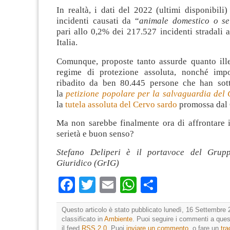
In realtà, i dati del 2022 (ultimi disponibili
incidenti causati da “
animale domestico o se
pari allo 0,2% dei 217.527 incidenti stradali a
Italia.
Comunque, proposte tanto assurde quanto illeg
regime di protezione assoluta, nonché impo
ribadito da ben 80.445 persone che han sott
la
petizione popolare per la salvaguardia del
la
tutela assoluta del Cervo sardo
promossa dal 
Ma non sarebbe finalmente ora di affrontare 
serietà e buon senso?
Stefano Deliperi è il portavoce del Grupp
Giuridico (GrIG)
Facebook
Twitter
Email
WhatsApp
Condividi
Questo articolo è stato pubblicato lunedì, 16 Settembre 
classificato in
Ambiente
. Puoi seguire i commenti a quest
il feed
RSS 2.0
. Puoi
inviare un commento
, o fare un
tr