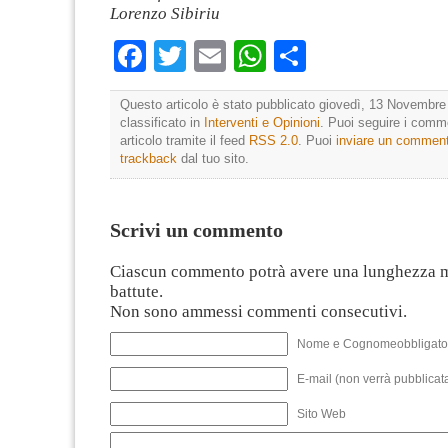
Lorenzo Sibiriu
Facebook
Twitter
Email
WhatsApp
Condividi
Questo articolo è stato pubblicato giovedì, 13 Novembre
classificato in
Interventi e Opinioni
. Puoi seguire i comm
articolo tramite il feed
RSS 2.0
. Puoi
inviare un commen
trackback
dal tuo sito.
Scrivi un commento
Ciascun commento potrà avere una lunghezza 
battute.
Non sono ammessi commenti consecutivi.
Nome e Cognomeobbligato
E-mail (non verrà pubblicata
Sito Web