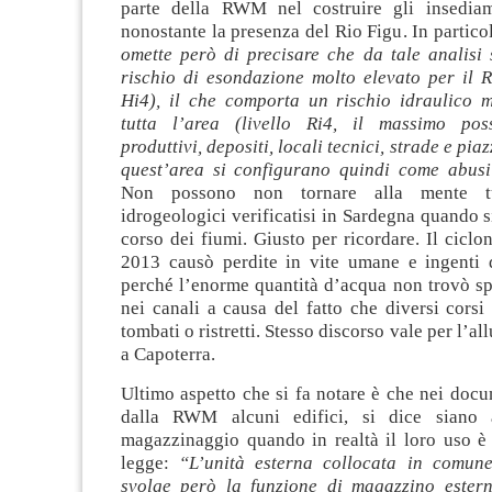
parte della RWM nel costruire gli insediam
nonostante la presenza del Rio Figu. In partico
omette però di precisare che da tale analisi 
rischio di esondazione molto elevato per il R
Hi4), il che comporta un rischio idraulico m
tutta l’area (livello Ri4, il massimo poss
produttivi, depositi, locali tecnici, strade e piaz
quest’area si configurano quindi come abusi
Non possono non tornare alla mente tut
idrogeologici verificatisi in Sardegna quando si
corso dei fiumi. Giusto per ricordare. Il ciclo
2013 causò perdite in vite umane e ingenti d
perché l’enorme quantità d’acqua non trovò sp
nei canali a causa del fatto che diversi cors
tombati o ristretti. Stesso discorso vale per l’a
a Capoterra.
Ultimo aspetto che si fa notare è che nei docu
dalla RWM alcuni edifici, si dice siano 
magazzinaggio quando in realtà il loro uso è 
legge:
“L’unità esterna collocata in comun
svolge però la funzione di magazzino estern