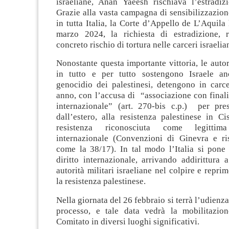
israeliane, Anan Yaeesh rischiava l’estradizi
Grazie alla vasta campagna di sensibilizzazion
in tutta Italia, la Corte d’Appello de L’Aquila 
marzo 2024, la richiesta di estradizione, 
concreto rischio di tortura nelle carceri israelia
Nonostante questa importante vittoria, le autori
in tutto e per tutto sostengono Israele an
genocidio dei palestinesi, detengono in car
anno, con l’accusa di “associazione con finali
internazionale” (art. 270-bis c.p.) per pre
dall’estero, alla resistenza palestinese in C
resistenza riconosciuta come legittim
internazionale (Convenzioni di Ginevra e r
come la 38/17). In tal modo l’Italia si pone 
diritto internazionale, arrivando addirittura a 
autorità militari israeliane nel colpire e repri
la resistenza palestinese.
Nella giornata del 26 febbraio si terrà l’udienz
processo, e tale data vedrà la mobilitazio
Comitato in diversi luoghi significativi.