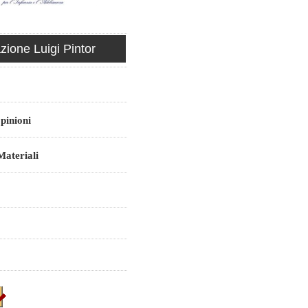
ione Luigi Pintor
pinioni
ateriali