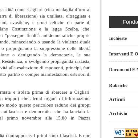
a città come Cagliari (città medaglia d’oro al
erra di liberazione) sia umiliata, oltraggiata e
Fondaz
ani, svastiche, e croci celtiche da parte di
olano Costituzione e la legge Scelba, che,
i “persegue finalità antidemocratiche proprie
Inchieste
altando, minacciando o usando la violenza quale
a o propugnando la soppressione delle libertà
Interventi E O
tuzione o denigrando la democrazia, le sue
lla Resistenza, o svolgendo propaganda razzista,
vità alla esaltazione di esponenti, princìpi, fatti
Documenti E M
tto partito o compie manifestazioni esteriori di
Rubriche
mata e isolata prima di sbarcare a Cagliari.
 troppo) che alcuni organi di informazione
Articoli
tesso modo questo pericoloso raduno dei gruppi
 antifascista e democratica che ha lanciato la
Archivio
 del primo novembre alle 15.00 in Piazza
à contrapposte. I primi sono i fascisti. E non