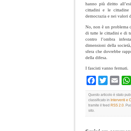
hanno più diritto all’e
cittadini e le cittadine
democrazia e nei valori d
No, non è un problema de
di tutte le cittadini e di 
contro l’ombra infest
dimensioni della società, 
sfera che dovrebbe rappr
della difesa.
I fascisti vanno fermati.
Faceboo
Twitte
Em
Questo articolo è stato pub
classificato in
Interventi e 
tramite il feed
RSS 2.0
. Pu
sito.