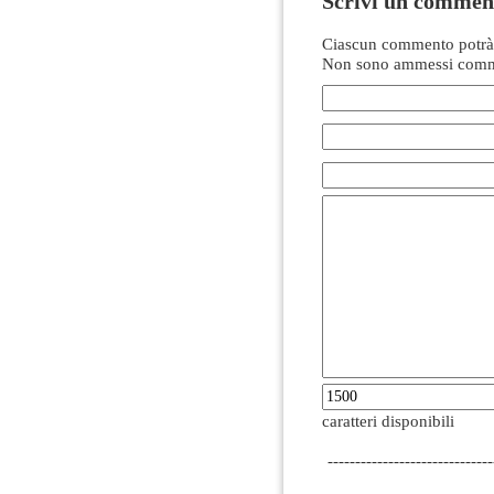
Scrivi un commen
Ciascun commento potrà 
Non sono ammessi comme
caratteri disponibili
------------------------------