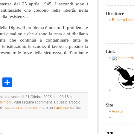
sistenza dal 25 aprile 1945. I secondi sono i
 antifasciste che credono nella libertà, nella
Direttore
ella resistenza.
Roberto Lod
lla Digos. Il problema è nostro. Il problema è
tutti cittadine e che alzano la testa e si ribellano
ante che continua a contaminare tutte le
le istituzioni, le scuole, il lavoro e persino la
Link
esentare le forze della sicurezza, dell’ordine e
k
r
ail
WhatsApp
Condividi
blicato venerdì, 31 Ottobre 2025 alle 08:15 e
Opinioni
. Puoi seguire i commenti a questo articolo
Sito
oi
inviare un commento
, o fare un
trackback
dal tuo
Accedi