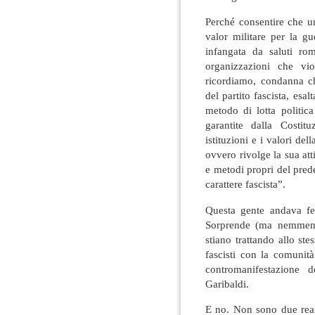
Perché consentire che un
valor militare per la gu
infangata da saluti rom
organizzazioni che vi
ricordiamo, condanna ch
del partito fascista, es
metodo di lotta politic
garantite dalla Costi
istituzioni e i valori de
ovvero rivolge la sua atti
e metodi propri del prede
carattere fascista”.
Questa gente andava fer
Sorprende (ma nemmeno
stiano trattando allo s
fascisti con la comunità
contromanifestazione
Garibaldi.
E no. Non sono due realt