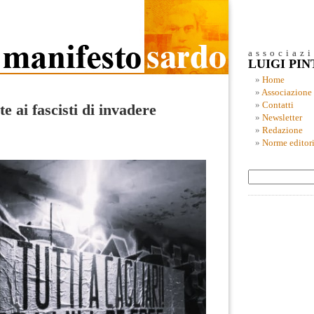
associaz
LUIGI PI
Home
Associazione
Contatti
e ai fascisti di invadere
Newsletter
Redazione
Norme editori