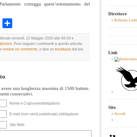
arlamento corregga quest’orientamento del
Direttore
k
r
ail
WhatsApp
Condividi
Roberto Lod
bblicato venerdì, 22 Maggio 2020 alle 08:29 e
Opinioni
. Puoi seguire i commenti a questo articolo
oi
inviare un commento
, o fare un
trackback
dal tuo
Link
to
avere una lunghezza massima di 1500 battute.
nti consecutivi.
Nome e Cognomeobbligatorio
Sito
Accedi
E-mail (non verrà pubblicata) obbligatorio
Sito Web