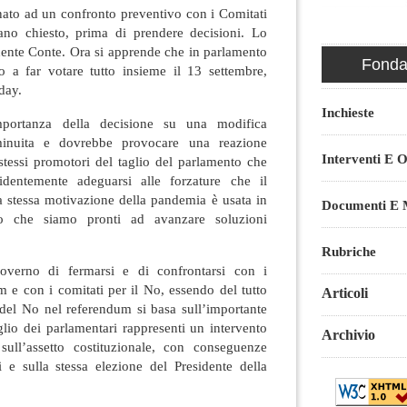
nato ad un confronto preventivo con i Comitati
ano chiesto, prima di prendere decisioni. Lo
dente Conte. Ora si apprende che in parlamento
Fondaz
 a far votare tutto insieme il 13 settembre,
day.
Inchieste
mportanza della decisione su una modifica
sminuita e dovrebbe provocare una reazione
Interventi E O
stessi promotori del taglio del parlamento che
identemente adeguarsi alle forzature che il
a stessa motivazione della pandemia è usata in
Documenti E M
o che siamo pronti ad avanzare soluzioni
Rubriche
overno di fermarsi e di confrontarsi con i
 e con i comitati per il No, essendo del tutto
Articoli
 del No nel referendum si basa sull’importante
glio dei parlamentari rappresenti un intervento
Archivio
sull’assetto costituzionale, con conseguenze
ri e sulla stessa elezione del Presidente della