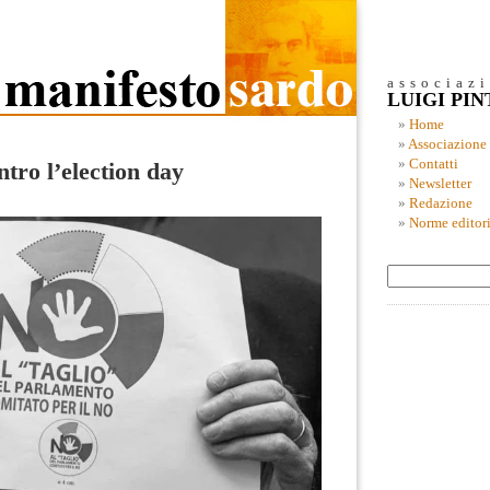
associaz
LUIGI PI
Home
Associazione
Contatti
tro l’election day
Newsletter
Redazione
Norme editori