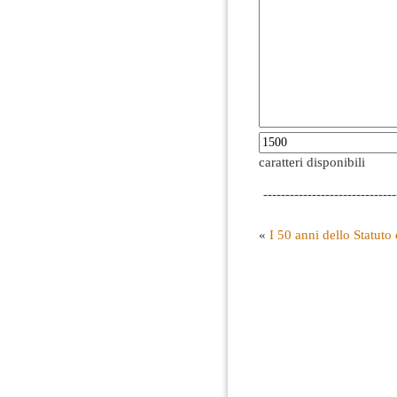
caratteri disponibili
------------------------------
«
I 50 anni dello Statuto 