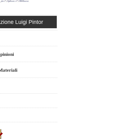
ione Luigi Pintor
pinioni
ateriali