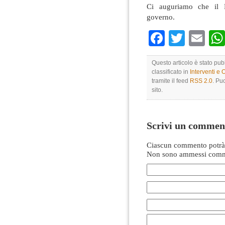
Ci auguriamo che il P
governo.
Faceboo
Twitte
Em
Questo articolo è stato pu
classificato in
Interventi e 
tramite il feed
RSS 2.0
. Pu
sito.
Scrivi un commen
Ciascun commento potrà 
Non sono ammessi comme