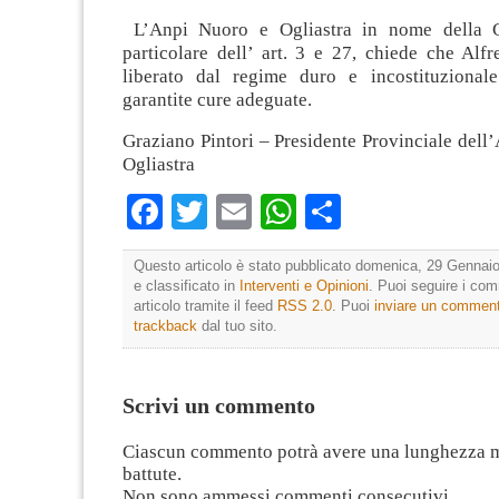
L’Anpi Nuoro e Ogliastra in nome della Co
particolare dell’ art. 3 e 27, chiede che Alf
liberato dal regime duro e incostituzional
garantite cure adeguate.
Graziano Pintori – Presidente Provinciale dell
Ogliastra
Facebook
Twitter
Email
WhatsApp
Condividi
Questo articolo è stato pubblicato domenica, 29 Gennaio
e classificato in
Interventi e Opinioni
. Puoi seguire i co
articolo tramite il feed
RSS 2.0
. Puoi
inviare un commen
trackback
dal tuo sito.
Scrivi un commento
Ciascun commento potrà avere una lunghezza 
battute.
Non sono ammessi commenti consecutivi.