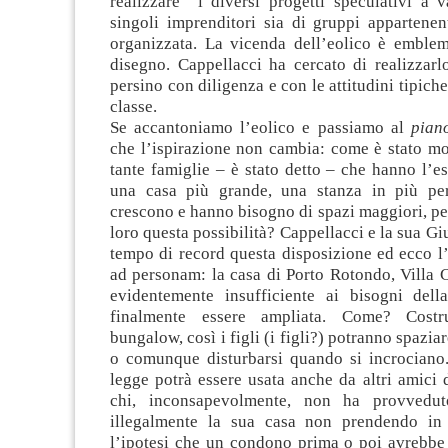
realizzare i diversi progetti speculativi a v
singoli imprenditori sia di gruppi appartenen
organizzata. La vicenda dell’eolico è emblem
disegno. Cappellacci ha cercato di realizzarl
persino con diligenza e con le attitudini tipich
classe.
Se accantoniamo l’eolico e passiamo al
pian
che l’ispirazione non cambia: come è stato mo
tante famiglie – è stato detto – che hanno l’e
una casa più grande, una stanza in più per 
crescono e hanno bisogno di spazi maggiori, pe
loro questa possibilità? Cappellacci e la sua Gi
tempo di record questa disposizione ed ecco l
ad personam: la casa di Porto Rotondo, Villa 
evidentemente insufficiente ai bisogni dell
finalmente essere ampliata. Come? Costr
bungalow, così i figli (i figli?) potranno spazia
o comunque disturbarsi quando si incrociano
legge potrà essere usata anche da altri amici 
chi, inconsapevolmente, non ha provvedu
illegalmente la sua casa non prendendo in 
l’ipotesi che un condono prima o poi avrebbe 