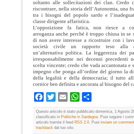
soltanto alle sollecitazioni dei clan. Credo c
riscontrare, nella storia dell’Autonomia, una fr
tra i bisogni del popolo sardo e l’inadegua
classe dirigente affaristica.
L’opposizione fa fatica, non riesce a con
arroganza anche perché è troppo chiusa in se 
di non avere interesse a ricostruire con i lav
società civile un rapporto teso alla d
un’alternativa politica. La leggerezza dei pa
irresponsabilmente nei decenni precedenti 
scelta vincente; credo che vada accantonata e s
impegno che ponga all’ordine del giorno la di
della legalità e della democrazia; il tutto al
cornice ben definita e ancorata al bisogno del
Facebook
Twitter
Email
WhatsApp
Condividi
Questo articolo è stato pubblicato domenica, 1 Agosto 2
classificato in
Politiche in Sardegna
. Puoi seguire i com
articolo tramite il feed
RSS 2.0
. Puoi
inviare un commen
trackback
dal tuo sito.