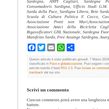
Sardegna, ANPI Cagliari, Sardegna Pul
Consumadoris Sardigna, Ufficio Studi G.M. 
Sarda della Pace, Sardigna Libera, Rete Sarda
Scuola di Cultura Politica F. Cocco, Ca
Associazione Ponti non Muri,Associazion
Associazione Amici della Bicicletta Cag
Rigassificatori GNL Nazionale, Sardegna Fuori
Manifesto Sardo, Free Assange Sardegna
,
Asar
Facebook
Twitter
Email
WhatsApp
Condividi
Questo articolo è stato pubblicato giovedì, 7 Marzo 2024
classificato in
Pace e globalizzazione
. Puoi seguire i c
articolo tramite il feed
RSS 2.0
. Puoi
inviare un commen
trackback
dal tuo sito.
Scrivi un commento
Ciascun commento potrà avere una lunghezza 
battute.