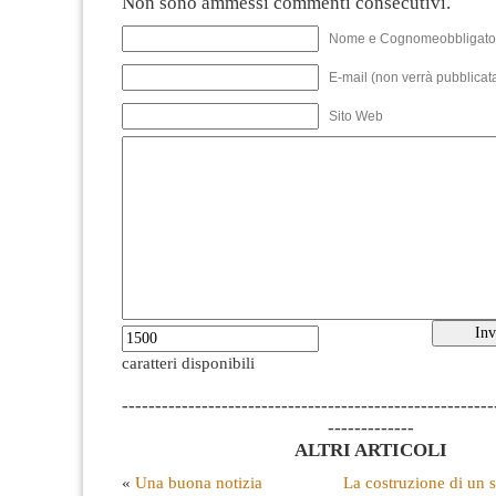
Non sono ammessi commenti consecutivi.
Nome e Cognomeobbligato
E-mail (non verrà pubblicata
Sito Web
caratteri disponibili
--------------------------------------------------------
-------------
ALTRI ARTICOLI
«
Una buona notizia
La costruzione di un s