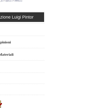
ione Luigi Pintor
pinioni
ateriali