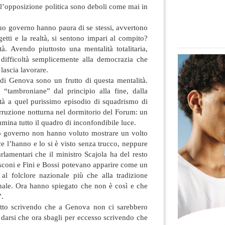
e l’opposizione politica sono deboli come mai in
uo governo hanno paura di se stessi, avvertono
ogetti e la realtà, si sentono impari al compito?
. Avendo piuttosto una mentalità totalitaria,
e difficoltà semplicemente alla democrazia che
lascia lavorare.
 di Genova sono un frutto di questa mentalità.
 “tambroniane” dal principio alla fine, dalla
ittà a quel purissimo episodio di squadrismo di
’irruzione notturna nel dormitorio del Forum: un
umina tutto il quadro di inconfondibile luce.
uo governo non hanno voluto mostrare un volto
e l’hanno e lo si è visto senza trucco, neppure
rlamentari che il ministro Scajola ha del resto
lusconi e Fini e Bossi potevano apparire come un
e al folclore nazionale più che alla tradizione
onale. Ora hanno spiegato che non è così e che
”.
etto scrivendo che a Genova non ci sarebbero
ò darsi che ora sbagli per eccesso scrivendo che