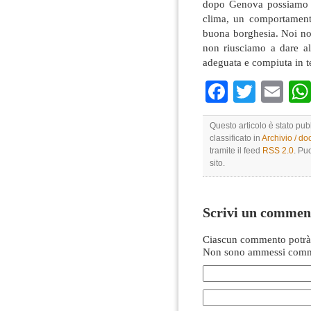
dopo Genova possiamo as
clima, un comportamento
buona borghesia. Noi no
non riusciamo a dare al
adeguata e compiuta in t
Faceboo
Twitte
Em
Questo articolo è stato pub
classificato in
Archivio / d
tramite il feed
RSS 2.0
. Pu
sito.
Scrivi un commen
Ciascun commento potrà 
Non sono ammessi comme