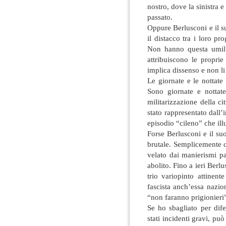
nostro, dove la sinistra 
passato.
Oppure Berlusconi e il s
il distacco tra i loro pr
Non hanno questa umiltà
attribuiscono le propri
implica dissenso e non li 
Le giornate e le nottate
Sono giornate e nottate
militarizzazione della c
stato rappresentato dall
episodio “cileno” che ill
Forse Berlusconi e il s
brutale. Semplicemente c
velato dai manierismi pa
abolito. Fino a ieri Ber
trio variopinto attinent
fascista anch’essa nazi
“non faranno prigionieri
Se ho sbagliato per dif
stati incidenti gravi, pu