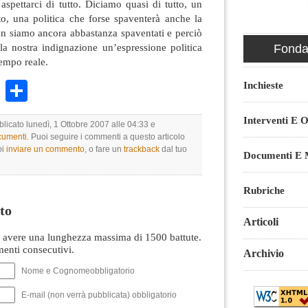
pettarci di tutto. Diciamo quasi di tutto, un
, una politica che forse spaventerà anche la
n siamo ancora abbastanza spaventati e perciò
la nostra indignazione un’espressione politica
Fondaz
empo reale.
k
r
ail
WhatsApp
Condividi
Inchieste
Interventi E O
blicato lunedì, 1 Ottobre 2007 alle 04:33 e
ocumenti
. Puoi seguire i commenti a questo articolo
oi
inviare un commento
, o fare un
trackback
dal tuo
Documenti E M
Rubriche
to
Articoli
avere una lunghezza massima di 1500 battute.
nti consecutivi.
Archivio
Nome e Cognomeobbligatorio
E-mail (non verrà pubblicata) obbligatorio