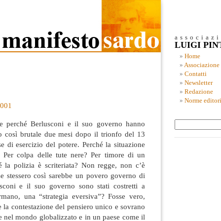
associaz
LUIGI PI
Home
Associazione
Contatti
Newsletter
Redazione
Norme editori
2001
e perché Berlusconi e il suo governo hanno
o così brutale due mesi dopo il trionfo del 13
 di esercizio del potere. Perché la situazione
? Per colpa delle tute nere?
Per timore di un
é la polizia è scriteriata? Non regge, non c’è
se stessero così sarebbe un povero governo di
usconi e il suo governo sono stati costretti a
rmano, una “strategia eversiva”? Fosse vero,
 e la contestazione del pensiero unico e sovrano
 nel mondo globalizzato e in un paese come il