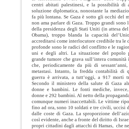
centri abitati palestinesi, e la possibilità di
soluzione diplomatica, nonostante la mediazio
fa più lontana. Se Gaza è sotto gli occhi del
non ama parlare di Gaza. Troppo grandi sono l
della presidenza degli Stati Uniti (in attesa de
Obama), troppo blanda la capacità del’Uni
accreditarsi come interlocutore credibile tra le 
profonde sono le radici del conflitto e le ragio
uni e degli altri. La situazione del popolo p
grande tumore che grava sull’intera comunità 
che, periodicamente da più di sessant’anni, 
metastasi. Intanto, la fredda contabilità di 
guerra è arrivata, a tutt’oggi, a 917 morti tr
Secondo il ministero della salute di Gaza 
donne e bambini. Le fonti mediche, invece,
donne e 292 bambini. Al netto della propagand
comunque numeri inaccettabili. Le vittime ripor
fino ad ora, sono 10 soldati e tre civili, uccisi d
dalle coste di Gaza. La sproporzione dell’azi
così evidente, anche a fronte del diritto di Israe
propri cittadini dagli attacchi di Hamas, che n