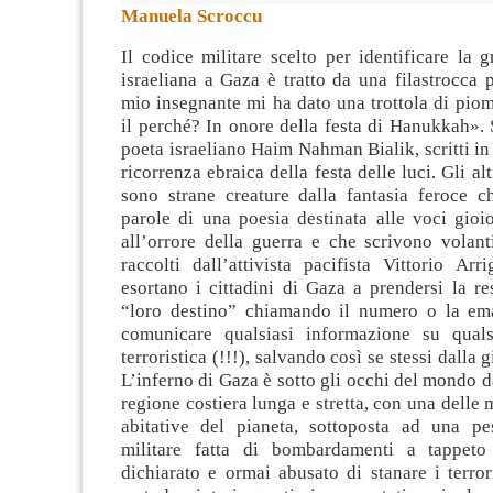
Manuela Scroccu
Il codice militare scelto per identificare la 
israeliana a Gaza è tratto da una filastrocca 
mio insegnante mi ha dato una trottola di pio
il perché? In onore della festa di Hanukkah». 
poeta israeliano
Haim Nahman Bialik, scritti in
ricorrenza ebraica della festa delle luci. Gli alti
sono strane creature dalla fantasia feroce c
parole di una poesia destinata alle voci gioi
all’orrore della guerra e che scrivono volant
raccolti dall’attivista pacifista Vittorio Arr
esortano i cittadini di Gaza a prendersi la re
“loro destino” chiamando il numero o la ema
comunicare qualsiasi informazione su qualsi
terroristica (!!!), salvando così se stessi dalla 
L’inferno di Gaza è sotto gli occhi del mondo d
regione costiera lunga e stretta, con una delle 
abitative del pianeta, sottoposta ad una pe
militare fatta di bombardamenti a tappet
dichiarato e ormai abusato di stanare i terroris