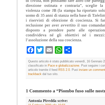
di civiltà, non possiamo fare altro che parteggi
direzione ostinata e contraria”, sceglie l
violenza come JB (la stampa ha riportato solo 
uomo di 35 anni di stanza nella base di Tzéelim
i riservisti di obiezione di coscienza. Si fa
reclusione per aver avvertito il suo comanda
disposto a prendere parte alle operazio
condivideva né gli obiettivi né i mezzi
l’assoluzione della sua coscienza.
Facebook
Twitter
Email
WhatsApp
Condividi
Questo articolo è stato pubblicato venerdì, 16 Gennaio 2
classificato in
Pace e globalizzazione
. Puoi seguire i c
articolo tramite il feed
RSS 2.0
. Puoi
inviare un commen
trackback
dal tuo sito.
1 Commento a “Piombo fuso sulle nostr
Antonia Piredda
scrive: