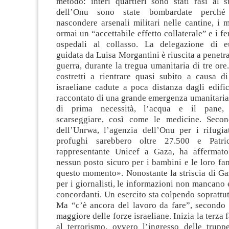
metodo: interi quartieri sono stati rasi al s
dell’Onu sono state bombardate perché 
nascondere arsenali militari nelle cantine, i m
ormai un “accettabile effetto collaterale” e i fer
ospedali al collasso. La delegazione di eu
guidata da Luisa Morgantini è riuscita a penetra
guerra, durante la tregua umanitaria di tre ore.
costretti a rientrare quasi subito a causa 
israeliane cadute a poca distanza dagli edi
raccontato di una grande emergenza umanitaria i
di prima necessità, l’acqua e il pane,
scarseggiare, così come le medicine. Sec
dell’Unrwa, l’agenzia dell’Onu per i rifugiat
profughi sarebbero oltre 27.500 e Patric
rappresentante Unicef a Gaza, ha affermat
nessun posto sicuro per i bambini e le loro fa
questo momento». Nonostante la striscia di Gaz
per i giornalisti, le informazioni non mancano 
concordanti. Un esercito sta colpendo soprattutt
Ma “c’è ancora del lavoro da fare”, secondo i
maggiore delle forze israeliane. Inizia la terza 
al terrorismo, ovvero l’ingresso delle truppe