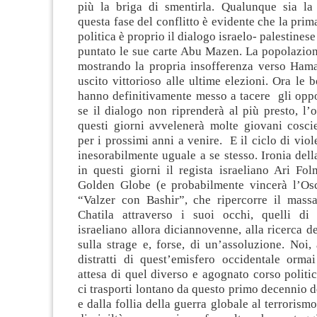
più la briga di smentirla. Qualunque sia la
questa fase del conflitto è evidente che la prim
politica è proprio il dialogo israelo- palestines
puntato le sue carte Abu Mazen. La popolazion
mostrando la propria insofferenza verso Hama
uscito vittorioso alle ultime elezioni. Ora le 
hanno definitivamente messo a tacere gli oppos
se il dialogo non riprenderà al più presto, l’
questi giorni avvelenerà molte giovani coscie
per i prossimi anni a venire. E il ciclo di viol
inesorabilmente uguale a se stesso. Ironia della
in questi giorni il regista israeliano Ari Fo
Golden Globe (e probabilmente vincerà l’Osc
“Valzer con Bashir”, che ripercorre il mass
Chatila attraverso i suoi occhi, quelli di
israeliano allora diciannovenne, alla ricerca de
sulla strage e, forse, di un’assoluzione. Noi, 
distratti di quest’emisfero occidentale ormai
attesa di quel diverso e agognato corso polit
ci trasporti lontano da questo primo decennio 
e dalla follia della guerra globale al terrorism