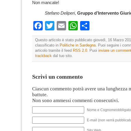
Non mancate!
Stefano Deliperi
,
Gruppo d’Intervento Giuri
Facebook
Twitter
Email
WhatsApp
Condividi
Questo articolo è stato pubblicato giovedì, 16 Marzo 201
classificato in
Politiche in Sardegna
. Puoi seguire i com
articolo tramite il feed
RSS 2.0
. Puoi
inviare un commen
trackback
dal tuo sito.
Scrivi un commento
Ciascun commento potrà avere una lunghezza 
battute.
Non sono ammessi commenti consecutivi.
Nome e Cognomeobbligato
E-mail (non verrà pubblicata
Sito Web