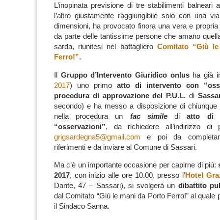
L’inopinata previsione di tre stabilimenti balneari 
l’altro giustamente raggiungibile solo con una via
dimensioni, ha provocato finora una vera e propri
da parte delle tantissime persone che amano quell
sarda, riunitesi nel battagliero
Comitato “Giù le
Ferro!”
.
Il
Gruppo d’Intervento Giuridico onlus
ha già in
2017
) uno primo
atto di intervento con “oss
procedura di approvazione del P.U.L.
di
Sassar
secondo) e ha messo a disposizione di chiunque v
nella procedura un
fac simile
di
atto di 
“osservazioni”
, da richiedere all’indirizzo di 
grigsardegna5@gmail.com
e poi da completar
riferimenti e da inviare al Comune di Sassari.
Ma c’è un importante occasione per capirne di più:
2017
, con inizio alle ore 10.00, presso l’
Hotel Gra
Dante, 47 – Sassari), si svolgerà un
dibattito pu
dal Comitato “Giù le mani da Porto Ferro!” al quale
il Sindaco Sanna.