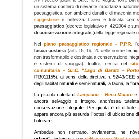
XVII secolo (Bantine Sale, Torre Negra, Torre Bianc
un sistema costiero di rilevante importanza naturali
paesaggistica, con ambienti dunali e di macchia me
suggestione
e bellezza. L’area è tutelata con 
paesaggistico
(decreto legislativo n. 42/2004 e s.m
di conservazione integrale
(della legge regionale n
Nel
piano paesaggistico regionale – P.P.R.
l’a
fascia costiera
(artt. 15, 19, 20 delle norme tecnic
non trasformabile e destinata a conservazione integ
e sistemi di spiaggia). Inoltre, rientra nel
sit
comunitaria – S.I.C. “
Lago di Baratz – Porto
ITB011155), ai sensi della direttiva n. 92/43/CEE s
degli habitat naturali e semi-naturali, la fauna, la flora
La piccola caletta di
Lampianu – Rena Maiore
è u
ancora selvaggio e integro, anch’essa tutelat
conservazione integrale. Per giunta è di difficile
appare ancora più assurda l’ipotesi di ubicazione d
balneare.
Ambedue non rientrano, ovviamente, nel nò
urbani”
, individuati con
deliberazione Giunta regio