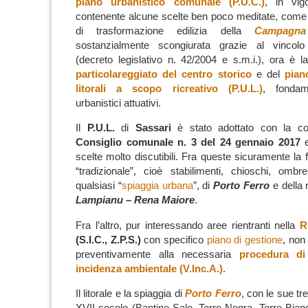
piano urbanistico comunale (P.U.C.)
, in vi
contenente alcune scelte ben poco meditate, come qu
di trasformazione edilizia della
Campagna 
sostanzialmente scongiurata grazie al vincolo s
(decreto legislativo n. 42/2004 e s.m.i.), ora è l
particolareggiato del centro storico
e del
pian
litorali a scopo ricreativo (P.U.L.)
, fondam
urbanistici attuativi.
Il
P.U.L.
di
Sassari
è stato adottato con la 
Consiglio comunale n. 3 del 24 gennaio 2017
e
scelte molto discutibili. Fra queste sicuramente la 
“tradizionale”, cioè stabilimenti, chioschi, omb
qualsiasi “
spiaggia urbana
”, di
Porto Ferro
e della 
Lampianu – Rena Maiore
.
Fra l’altro, pur interessando aree rientranti nella
R
(S.I.C., Z.P.S.)
con specifico
piano di gestione
, non
preventivamente alla necessaria
procedura di
incidenza ambientale (V.Inc.A.)
.
Il litorale e la spiaggia di
Porto Ferro
, con le sue tre