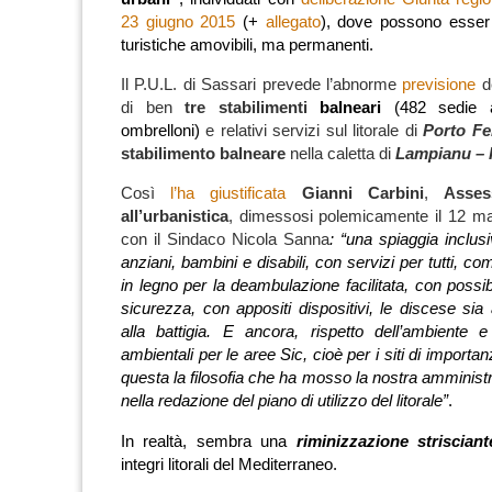
23 giugno 2015
(+
allegato
), dove possono esser i
turistiche amovibili, ma permanenti.
Il P.U.L. di Sassari prevede l’abnorme
previsione
de
di ben
tre stabilimenti
balneari
(482 sedie 
ombrelloni)
e relativi servizi sul litorale di
Porto Fe
stabilimento balneare
nella caletta di
Lampianu – 
Così
l’ha giustificata
Gianni Carbini
,
Asses
all’urbanistica
, dimessosi polemicamente il 12 ma
con il Sindaco Nicola Sanna
: “una spiaggia inclusi
anziani, bambini e disabili, con servizi per tutti, c
in legno per la deambulazione facilitata, con possibi
sicurezza, con appositi dispositivi, le discese sia
alla battigia. E ancora, rispetto dell’ambiente 
ambientali per le aree Sic, cioè per i siti di importa
questa la filosofia che ha mosso la nostra amminis
nella redazione del piano di utilizzo del litorale”
.
In realtà, sembra una
riminizzazione strisciant
integri litorali del Mediterraneo.