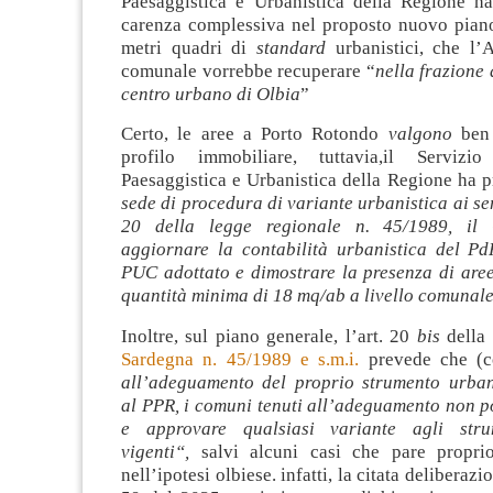
Paesaggistica e Urbanistica della Regione ha
carenza complessiva nel proposto nuovo pian
metri quadri di
standard
urbanistici, che l’
comunale vorrebbe recuperare “
nella frazione 
centro urbano di Olbia
”
Certo, le aree a Porto Rotondo
valgono
ben 
profilo immobiliare, tuttavia,il Servizio 
Paesaggistica e Urbanistica della Regione ha p
sede di procedura di variante urbanistica ai sen
20 della legge regionale n. 45/1989, il
aggiornare la contabilità urbanistica del Pd
PUC adottato e dimostrare la presenza di aree
quantità minima di 18 mq/ab a livello comunal
Inoltre, sul piano generale, l’art. 20
bis
della
Sardegna n. 45/1989 e s.m.i.
prevede che (
all’adeguamento del proprio strumento urban
al PPR, i comuni tenuti all’adeguamento non p
e approvare qualsiasi variante agli stru
vigenti“,
salvi alcuni casi che pare propri
nell’ipotesi olbiese. infatti, la citata deliberazi