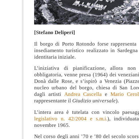
[Stefano Deliperi]
Il borgo di Porto Rotondo forse rappresenta 
insediamento turistico realizzato in Sardegn
identitaria iniziale.
L’iniziativa di pianificazione, allora non
obbligatoria, venne presa (1964) dei venezian
Donà dalle Rose, e s’ispirò a Venezia (Piazz
nucleo urbano del borgo, chiesa di San Lore
dagli artisti
Andrea Cascella
e
Mario Cerol
rappresentante il
Giudizio universale
).
L’intera area è tutelata con vincolo paesagg
legislativo n. 42/2004 e s.m.i.
), individua
novembre 1965.
Nel corso degli anni ’70 e ’80 del secolo scors