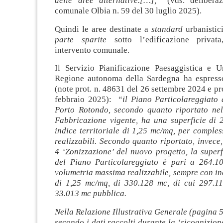
delle aree alternative.[…];
” (vds. delibera
comunale Olbia n. 59 del 30 luglio 2025).
Quindi le aree destinate a
standard
urbanistic
parte sparite
sotto l’edificazione privat
intervento comunale.
Il Servizio Pianificazione Paesaggistica e Ur
Regione autonoma della Sardegna ha espress
(note prot. n. 48631 del 26 settembre 2024 e pro
febbraio 2025): “
i
l Piano Particolareggiato 
Porto Rotondo, secondo quanto riportato ne
Fabbricazione vigente, ha una superficie di
indice territoriale di 1,25 mc/mq, per comple
realizzabili. Secondo quanto riportato, invece,
4 ‘Zonizzazione’ del nuovo progetto, la superfi
del Piano Particolareggiato è pari a 264.1
volumetria massima realizzabile, sempre con ind
di 1,25 mc/mq, di 330.128 mc, di cui 297.1
33.013 mc pubblica.
Nella Relazione Illustrativa Generale (pagina 5)
secondo i dati raccolti durante la ‘ricognizion