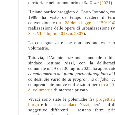
territoriale nel promontorio di
Sa Testa
(2021
).
Il piano particolareggiato di Porto Rotondo, c
1988, ha visto da tempo scadere il term
convenzionale (
art. 28 della legge n. 1150/1942
realizzazione delle opere di urbanizzazione (
Sez. VI, 5 luglio 2013, n. 5807
).
La conseguenza è che non possono esser re
volumetrie.
Tuttavia, l’Amministrazione comunale olbie
sindaco Settimo Nizzi, con la deliberaz
comunale n. 59 del 30 luglio 2025, ha approvato
completamento del piano particolareggiato di 
contestuale variante al programma di fabbric
comprendente nuove edificazioni per
circa 20
di volumetrie
d’interesse privato.
Vivaci sono state le polemiche fra
progettist
borgo
e lo stesso
sindaco Nizzi
, però – al d
soggettive differenti – restano fermi pr