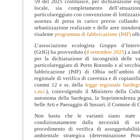
59 del 2025 costituisce, per dichiarazione esp
locale, sia completamento dell’attuazi
particolareggiato con convenzione di lottizzazi
assenza di presa in carico previo collaudo
urbanizzazione realizzate e delle aree
standar
risalente
programma di fabbricazione (PdF)
olb
L’associazione ecologista Gruppo d’Interv
(GrIG) ha provveduto (
4 settembre 2025
) a ino
per la dichiarazione di incongruità delle va
particolareggiato di Porto Rotondo e al vecch
fabbricazione (PdF) di Olbia nell’ambito d
regionale di verifica di coerenza e di copianifi
commi 12 e ss. della
legge regionale Sardeg
s.m.i.
), coinvolgendo il Ministero della Cult
autonoma della Sardegna, la Soprintendenza p
belle Arti e Paesaggio di Sassari, il Comune di O
Non basta che le varianti siano state r
condizionatamente dalla necessità di sv
procedimento di verifica di assoggettabilit
ambientale strategica (determinazione P