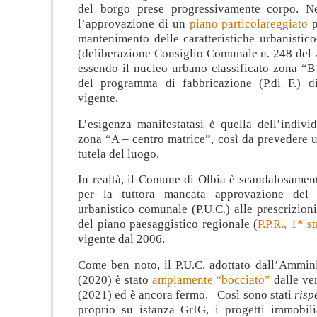
del borgo prese progressivamente corpo. N
l’approvazione di un
piano particolareggiato
p
mantenimento delle caratteristiche urbanistico
(deliberazione Consiglio Comunale n. 248 del 
essendo il nucleo urbano classificato zona “B
del programma di fabbricazione (P.di F.) di
vigente.
L’esigenza manifestatasi è quella dell’indivi
zona “A – centro matrice”, così da prevedere u
tutela del luogo.
In realtà, il Comune di Olbia è scandalosamen
per la tuttora mancata approvazione del 
urbanistico comunale (P.U.C.) alle prescrizioni 
del piano paesaggistico regionale (
P.P.R., 1* s
vigente dal 2006.
Come ben noto, il P.U.C. adottato dall’Ammini
(2020) è stato
ampiamente “bocciato”
dalle ver
(2021) ed è ancora fermo. Così sono stati
risp
proprio su istanza GrIG, i progetti immobili