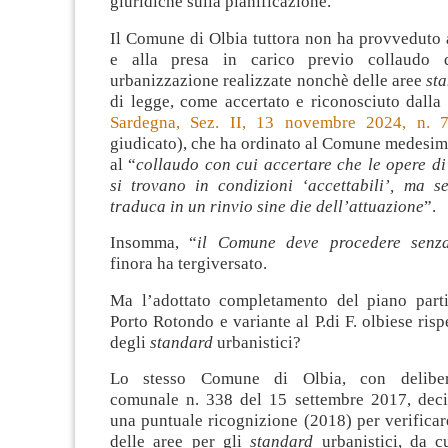
giuridiche sulla pianificazione.
Il Comune di Olbia tuttora non ha provveduto 
e alla presa in carico previo collaudo 
urbanizzazione realizzate nonchè delle aree
st
di legge, come accertato e riconosciuto dall
Sardegna, Sez. II, 13 novembre 2024, n. 
giudicato), che ha ordinato al Comune medesim
al “
collaudo con cui accertare che le opere d
si trovano in condizioni
‘
accettabili
’
, ma se
traduca in un rinvio sine die dell’attuazione
”.
Insomma, “
il Comune deve procedere senz
finora ha tergiversato.
Ma l’adottato completamento del piano parti
Porto Rotondo e variante al P.di F. olbiese risp
degli
standard
urbanistici?
Lo stesso Comune di Olbia, con deliber
comunale n. 338 del 15 settembre 2017, decis
una puntuale ricognizione (2018) per verificar
delle aree per gli
standard
urbanistici, da 