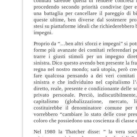
comitati sarebbe quella di rendere concreta l
procedendo secondo priorità condivise (per e
una battaglia per cancellare il pareggio di bi
queste ultime, ben diverse dal sostenere pro
stesi su piattaforme ideali che richiederebbero b
impegni.
Proprio da “…ben altri sforzi e impegni” si po
forme più avanzate dei comitati referendari p
trarre i giusti stimoli per un impegno dire
sinistra. Dico questo avendo ben presente la f
regna nel nostro mondo; sarà utopia, però cre
fare qualcosa pensando a dei veri comitati c
sinistra e che individuino nel capitalismo l’
diretto, reale, presente e condizionante delle s
privato personale. Perciò, indiscutibilmente,
capitalismo (globalizzazione, mercato, l
costituirebbe il denominatore comune per t
vorrebbero “cambiare lo stato delle cose pres
coloro che possiedono una coscienza di classe e 
Nel 1980 la Thatcher disse: ” la vera soci