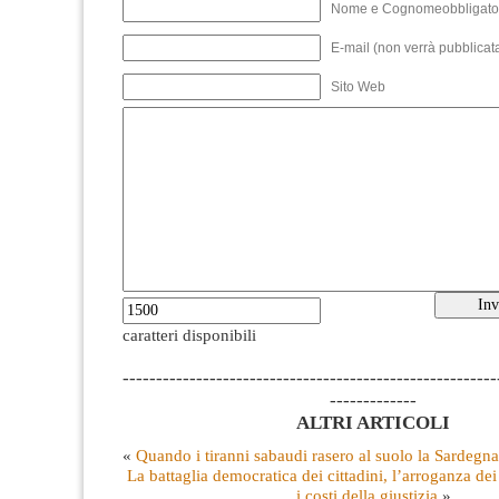
Nome e Cognomeobbligato
E-mail (non verrà pubblicata
Sito Web
caratteri disponibili
--------------------------------------------------------
-------------
ALTRI ARTICOLI
«
Quando i tiranni sabaudi rasero al suolo la Sardegna
La battaglia democratica dei cittadini, l’arroganza dei 
i costi della giustizia
»