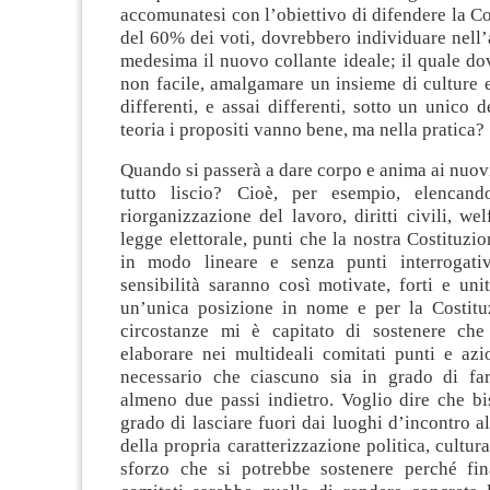
accomunatesi con l’obiettivo di difendere la Cos
del 60% dei voti, dovrebbero individuare nell’
medesima il nuovo collante ideale; il quale d
non facile, amalgamare un insieme di culture e 
differenti, e assai differenti, sotto un unico 
teoria i propositi vanno bene, ma nella pratica?
Quando si passerà a dare corpo e anima ai nuovi 
tutto liscio? Cioè, per esempio, elencando
riorganizzazione del lavoro, diritti civili, wel
legge elettorale, punti che la nostra Costituzi
in modo lineare e senza punti interrogativ
sensibilità saranno così motivate, forti e un
un’unica posizione in nome e per la Costitu
circostanze mi è capitato di sostenere che
elaborare nei multideali comitati punti e azi
necessario che ciascuno sia in grado di f
almeno due passi indietro. Voglio dire che bi
grado di lasciare fuori dai luoghi d’incontro 
della propria caratterizzazione politica, cultur
sforzo che si potrebbe sostenere perché fin