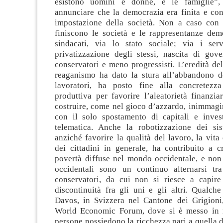
esistono uomini e donne, e le famiglie”
annunciare che la democrazia era finita e con
impostazione della società. Non a caso con 
finiscono le società e le rappresentanze demo
sindacati, via lo stato sociale; via i ser
privatizzazione degli stessi, nascita di gov
conservatori e meno progressisti. L’eredità de
reaganismo ha dato la stura all’abbandono d
lavoratori, ha posto fine alla concretezza
produttiva per favorire l’aleatorietà finanzia
costruire, come nel gioco d’azzardo, inimmagi
con il solo spostamento di capitali e inves
telematica. Anche la robotizzazione dei sis
anziché favorire la qualità del lavoro, la vita 
dei cittadini in generale, ha contribuito a c
povertà diffuse nel mondo occidentale, e non 
occidentali sono un continuo alternarsi tra
conservatori, da cui non si riesce a capire
discontinuità fra gli uni e gli altri. Qualch
Davos, in Svizzera nel Cantone dei Grigioni, 
World Economic Forum, dove si è messo in r
persone possiedono la ricchezza pari a quella di