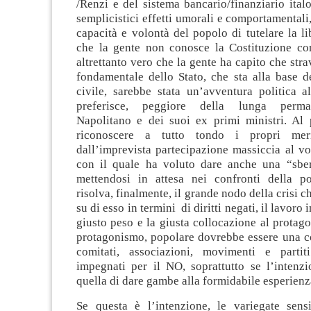
/Renzi e del sistema bancario/finanziario ita
semplicistici effetti umorali e comportamentali
capacità e volontà del popolo di tutelare la li
che la gente non conosce la Costituzione c
altrettanto vero che la gente ha capito che stra
fondamentale dello Stato, che sta alla base d
civile, sarebbe stata un’avventura politica a
preferisce, peggiore della lunga perma
Napolitano e dei suoi ex primi ministri. Al
riconoscere a tutto tondo i propri meri
dall’imprevista partecipazione massiccia al vo
con il quale ha voluto dare anche una “sbe
mettendosi in attesa nei confronti della pol
risolva, finalmente, il grande nodo della crisi ch
su di esso in termini di diritti negati, il lavoro 
giusto peso e la giusta collocazione al prota
protagonismo, popolare dovrebbe essere una cos
comitati, associazioni, movimenti e parti
impegnati per il NO, soprattutto se l’intenzi
quella di dare gambe alla formidabile esperienz
Se questa è l’intenzione, le variegate sensib