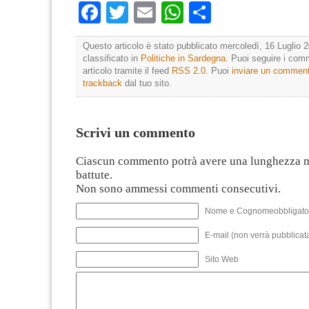
Facebook
Twitter
Email
WhatsApp
Condividi
Questo articolo è stato pubblicato mercoledì, 16 Luglio 2
classificato in
Politiche in Sardegna
. Puoi seguire i com
articolo tramite il feed
RSS 2.0
. Puoi
inviare un commen
trackback
dal tuo sito.
Scrivi un commento
Ciascun commento potrà avere una lunghezza 
battute.
Non sono ammessi commenti consecutivi.
Nome e Cognomeobbligato
E-mail (non verrà pubblicata
Sito Web