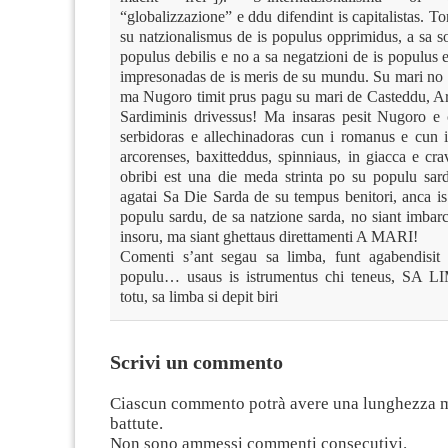
“globalizzazione” e ddu difendint is capitalistas. To
su natzionalismus de is populus opprimidus, a sa sol
populus debilis e no a sa negatzioni de is populus e
impresonadas de is meris de su mundu. Su mari no
ma Nugoro timit prus pagu su mari de Casteddu, Ari
Sardiminis drivessus! Ma insaras pesit Nugoro e ca
serbidoras e allechinadoras cun i romanus e cun 
arcorenses, baxitteddus, spinniaus, in giacca e cr
obribi est una die meda strinta po su populu sard
agatai Sa Die Sarda de su tempus benitori, anca i
populu sardu, de sa natzione sarda, no siant imbar
insoru, ma siant ghettaus direttamenti A MARI!
Comenti s’ant segau sa limba, funt agabendisit 
populu… usaus is istrumentus chi teneus, SA 
totu, sa limba si depit biri
Scrivi un commento
Ciascun commento potrà avere una lunghezza 
battute.
Non sono ammessi commenti consecutivi.