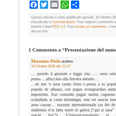
Facebook
Twitter
Email
WhatsApp
Condividi
Questo articolo è stato pubblicato giovedì, 16 Ottobre 20
classificato in
Comunicazioni
. Puoi seguire i commenti a
tramite il feed
RSS 2.0
. Puoi
inviare un commento
, o fa
dal tuo sito.
1 Commento a “Presentazione del num
Massimo Pistis
scrive:
19 Ottobre 2008 alle 13:47
… prendo il giornale e leggo che…… sono solo 
penso… affacciato alla finestra attendo…
…de noi ‘e susu castiu Abas e pensu a su pop
populu de alluaus, cun pagus avanguardias tantu 
impotentis. Eus connottu pagus sardus capassu
scutullada ai custu dromingiu, unu est nasciu inn
atras causas… raxionis internatzionalis (sa llei de
stalinistas d’at fattu morri in galera [“qui si sana”
macht frei”]). S’internatzionalismu oi 