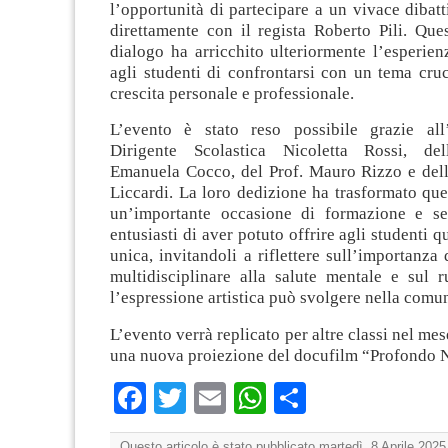
l’opportunità di partecipare a un vivace dibatt
direttamente con il regista Roberto Pili. Qu
dialogo ha arricchito ulteriormente l’esperie
agli studenti di confrontarsi con un tema cruc
crescita personale e professionale.
L’evento è stato reso possibile grazie all
Dirigente Scolastica Nicoletta Rossi, del
Emanuela Cocco, del Prof. Mauro Rizzo e della
Liccardi. La loro dedizione ha trasformato ques
un’importante occasione di formazione e sen
entusiasti di aver potuto offrire agli studenti 
unica, invitandoli a riflettere sull’importanza
multidisciplinare alla salute mentale e sul r
l’espressione artistica può svolgere nella comun
L’evento verrà replicato per altre classi nel me
una nuova proiezione del docufilm “Profondo 
Facebook
Twitter
Email
WhatsApp
Condividi
Questo articolo è stato pubblicato martedì, 8 Aprile 2025