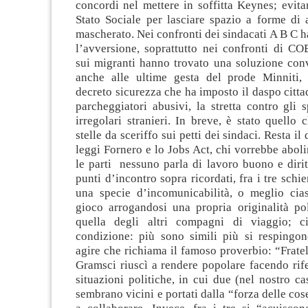
concordi nel mettere in soffitta Keynes; evita
Stato Sociale per lasciare spazio a forme di 
mascherato. Nei confronti dei sindacati A B C 
l’avversione, soprattutto nei confronti di C
sui migranti hanno trovato una soluzione conv
anche alle ultime gesta del prode Minniti, 
decreto sicurezza che ha imposto il daspo cittad
parcheggiatori abusivi, la stretta contro gli s
irregolari stranieri. In breve, è stato quello
stelle da sceriffo sui petti dei sindaci. Resta il
leggi Fornero e lo Jobs Act, chi vorrebbe abolir
le parti nessuno parla di lavoro buono e dirit
punti d’incontro sopra ricordati, fra i tre schi
una specie d’incomunicabilità, o meglio cia
gioco arrogandosi una propria originalità pol
quella degli altri compagni di viaggio; ci
condizione: più sono simili più si resping
agire che richiama il famoso proverbio: “Fratell
Gramsci riuscì a rendere popolare facendo rif
situazioni politiche, in cui due (nel nostro ca
sembrano vicini e portati dalla “forza delle cos