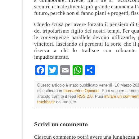
a collaborare. Invece, fra i tre si “acuiscon
scontri, il male diventa più grande e aumenta l’
futuro, perchè non si fanno piani e progetti, fiss
Chiedo scusa per avere forzato il pensiero di 
del tripolarismo figlio dei nostri tempi. Per qu
le convergenze parallele devono utilizzarle, p
vincitori, lasciando ai perdenti la sorte che il
riserva a chi lo tradisce con roboante
impudicamente.
Facebook
Twitter
Email
WhatsApp
Condividi
Questo articolo è stato pubblicato venerdì, 16 Marzo 201
classificato in
Interventi e Opinioni
. Puoi seguire i comm
articolo tramite il feed
RSS 2.0
. Puoi
inviare un commen
trackback
dal tuo sito.
Scrivi un commento
Ciascun commento potrà avere una lunghezza 