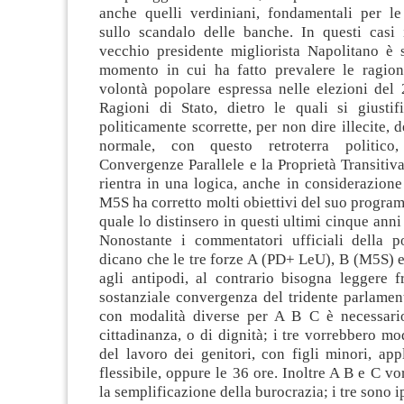
anche quelli verdiniani, fondamentali per l
sullo scandalo delle banche. In questi casi 
vecchio presidente migliorista Napolitano è s
momento in cui ha fatto prevalere le ragioni
volontà popolare espressa nelle elezioni del 
Ragioni di Stato, dietro le quali si giustif
politicamente scorrette, per non dire illecite, 
normale, con questo retroterra politico
Convergenze Parallele e la Proprietà Transitiva,
rientra in una logica, anche in considerazione 
M5S ha corretto molti obiettivi del suo program
quale lo distinsero in questi ultimi cinque anni
Nonostante i commentatori ufficiali della po
dicano che le tre forze A (PD+ LeU), B (M5S) 
agli antipodi, al contrario bisogna leggere f
sostanziale convergenza del tridente parlamen
con modalità diverse per A B C è necessari
cittadinanza, o di dignità; i tre vorrebbero mod
del lavoro dei genitori, con figli minori, app
flessibile, oppure le 36 ore. Inoltre A B e C vo
la semplificazione della burocrazia; i tre sono i