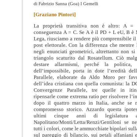
di Fabrizio Sanna (Goa) I Gemelli
[Graziano Pintori]
La proprietà transitiva non è altro: A 
conseguenza A = C. Se A è il PD + L eU, B è
Lega, riusciamo a rendere più comprensibile il
post elettorale. Con la differenza che mentre 
negli enunciati geometrici, altrettanto non si
triangolo scaturito dal Rosatellum.
Ciò mal
destare allarmismi, perché la politica, d
dell’impossibile, porta in dote l’eredità de
Parallele, elaborate da Aldo Moro per favo
dell’idea cristiana con quella comunista: la D
Convergenze Parallele, tre quelle in iti
ripensarle come extrema ratio per risolvere l’i
dopo il quattro marzo in Italia, anche se 
compromesso storico. Azzardo questa ipotes
ultimi cinque anni di legislatura 
Napolitano/Monti/Letta/Renzi/Gentiloni se n
tutti i colori, come le ammucchiate bipolari sul
sul pareggio di bilancio, sui petali alfaniani 