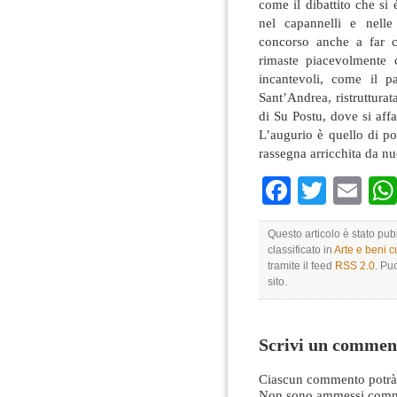
come il dibattito che si 
nel capannelli e nell
concorso anche a far c
rimaste piacevolmente 
incantevoli, come il p
Sant’Andrea, ristrutturata
di Su Postu, dove si affa
L’augurio è quello di p
rassegna arricchita da n
Faceboo
Twitte
Em
Questo articolo è stato pub
classificato in
Arte e beni cu
tramite il feed
RSS 2.0
. Pu
sito.
Scrivi un commen
Ciascun commento potrà 
Non sono ammessi comme