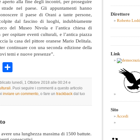
è aperto alla fine degli incontri, per proseguire
e strade nel paese. Gli appuntamenti hanno
Direttore
onoscere il paese di Orani a tante persone,
Roberto Lod
colpite dal fascino di luoghi, indubbiamente
arco del Museo Nivola e l’antica chiesa di
 per ospitare eventi culturali, e l’antica piazza
ccia la casa del pittore oranese Mario Delitala.
oter continuare con una seconda edizione della
Link
uovi temi e nuove presenze”.
k
r
ail
WhatsApp
Condividi
blicato lunedì, 1 Ottobre 2018 alle 00:24 e
lturali
. Puoi seguire i commenti a questo articolo
oi
inviare un commento
, o fare un
trackback
dal tuo
Sito
Accedi
to
avere una lunghezza massima di 1500 battute.
nti consecutivi.