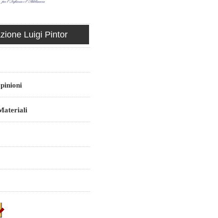
ione Luigi Pintor
pinioni
ateriali