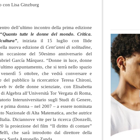
o con Lisa Ginzburg
entro dell’ultimo incontro della prima edizione
“
Quanto tutte le donne del mondo. Critica.
cultura”
, iniziata il 15 luglio con Ilide
della nuova edizione di
Cent’anni di solitudine
,
n occasione del 50esimo anniversario del
abriel García Márquez.
“Donne in luce, donne
l’ultimo appuntamento, che si terrà nello spazio
 venerdì 5 ottobre, che vedrà conversare e
 del pubblico la ricercatrice Teresa Chironi,
web tv delle donne scienziate, con Elisabetta
r di Algebra all’Università Tor Vergata di Roma,
atorio Interuniversitario sugli Studi di Genere,
e, e prima donna – nel 2007 – a essere nominata
tuto Nazionale di Alta Matematica, anche autrice
talia. Diciannove vite per la ricerca (Donzelli,
0 la proiezione del film “Il diritto di contare”
lfi, che sarà introdotto dal direttore della
teca Sarda Antonello Zanda.