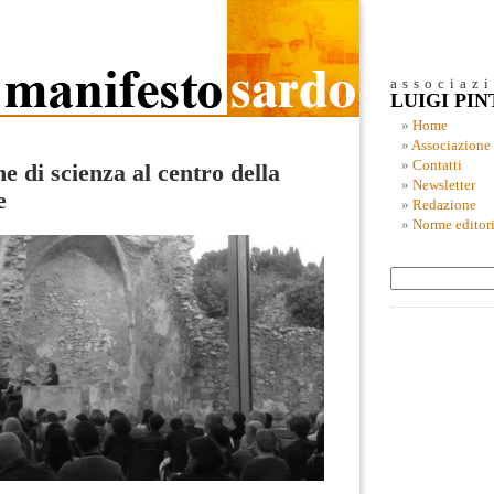
associaz
LUIGI PI
Home
Associazione
Contatti
 di scienza al centro della
Newsletter
e
Redazione
Norme editori