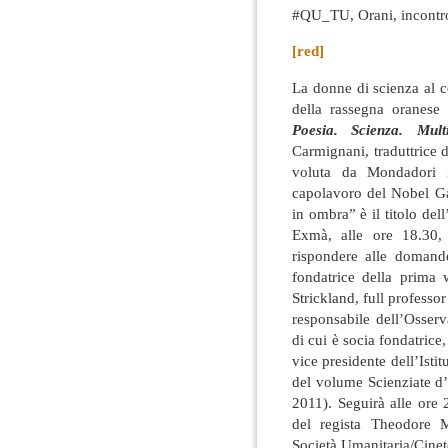
#QU_TU, Orani, incontr
[red]
La donne di scienza al c
della rassegna oranese
Poesia. Scienza. Multi
Carmignani, traduttrice 
voluta da Mondadori i
capolavoro del Nobel G
in ombra” è il titolo del
Exmà, alle ore 18.30,
rispondere alle domande
fondatrice della prima 
Strickland, full professo
responsabile dell’Osserv
di cui è socia fondatric
vice presidente dell’Isti
del volume Scienziate d’I
2011). Seguirà alle ore 2
del regista Theodore Me
Società Umanitaria/Cine