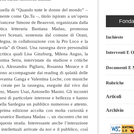
quella di “Quando tutte le donne del mondo” –
mente come Qu.Tu –, titolo ispirato a un’opera
Fondaz
fa francese Simone de Beauvoir, organizzata dalla
ritica letteraria Bastiana Madau, promossa
uovi Scenari, sostenuta dal comune di Orani,
Inchieste
degna, in collaborazione con la Pro Loco e la
vola” di Orani. Una rassegna dove personalità
Interventi E O
a critica quali Lisa Ginzburg, Milena Augus, la
tina Serra, intervistate da studiose e critiche
ci, Alessandra Pigliaru, Rosanna Morace e il
Documenti E M
ono accompagnate dai reading di qulaità delle
 Giovanna Ganga e Valentina Loche, con musiche
Rubriche
 create per la rassegna, eseguite dal vivo dai
ano, Mauro Usai, Antonello Masini. Gli incontri
Articoli
anesi di particolare interesse e bellezza e hanno
i della Sardegna un pubblico numeroso e attento.
Archivio
prima edizione accolta con molta curiosità e
 curatrice Bastiana Madau –, un riscontro che mi
questa strada. Interessante anche l’interazione
intellettuali arrivate da noi e il pubblico, così