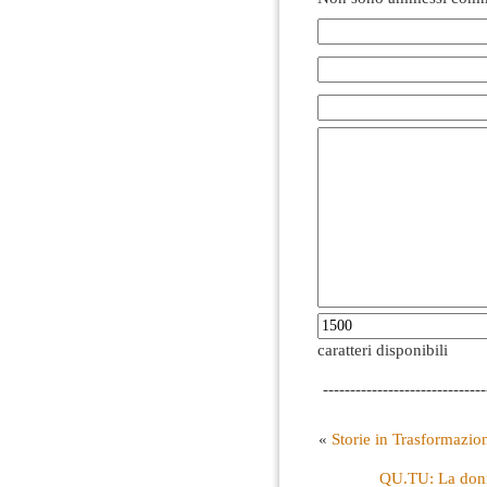
caratteri disponibili
------------------------------
«
Storie in Trasformazio
QU.TU: La donne