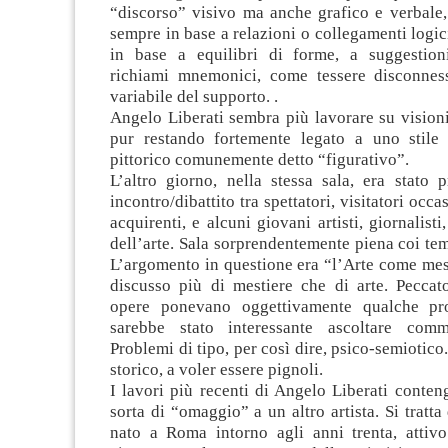
“discorso” visivo ma anche grafico e verbale,
sempre in base a relazioni o collegamenti logic
in base a equilibri di forme, a suggestion
richiami mnemonici, come tessere disconnes
variabile del supporto. .
Angelo Liberati sembra più lavorare su vision
pur restando fortemente legato a uno stile
pittorico comunemente detto “figurativo”.
L’altro giorno, nella stessa sala, era stato
incontro/dibattito tra spettatori, visitatori occas
acquirenti, e alcuni giovani artisti, giornalisti, 
dell’arte. Sala sorprendentemente piena coi te
L’argomento in questione era “l’Arte come mest
discusso più di mestiere che di arte. Peccat
opere ponevano oggettivamente qualche pr
sarebbe stato interessante ascoltare comm
Problemi di tipo, per così dire, psico-semiotico
storico, a voler essere pignoli.
I lavori più recenti di Angelo Liberati conten
sorta di “omaggio” a un altro artista. Si tratta
nato a Roma intorno agli anni trenta, attivo