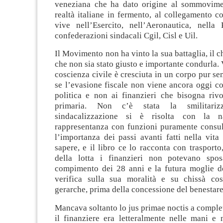
veneziana che ha dato origine al sommovime
realtà italiane in fermento, al collegamento c
vive nell’Esercito, nell’Aeronautica, nella 
confederazioni sindacali Cgil, Cisl e Uil.
Il Movimento non ha vinto la sua battaglia, il c
che non sia stato giusto e importante condurla.
coscienza civile è cresciuta in un corpo pur se
se l’evasione fiscale non viene ancora oggi co
politica e non ai finanzieri che bisogna rivo
primaria. Non c’è stata la smilitari
sindacalizzazione si è risolta con la n
rappresentanza con funzioni puramente consult
l’importanza dei passi avanti fatti nella vita
sapere, e il libro ce lo racconta con trasporto
della lotta i finanzieri non potevano spos
compimento dei 28 anni e la futura moglie d
verifica sulla sua moralità e su chissà cos
gerarche, prima della concessione del benestare
Mancava soltanto lo jus primae noctis a complet
il finanziere era letteralmente nelle mani e 