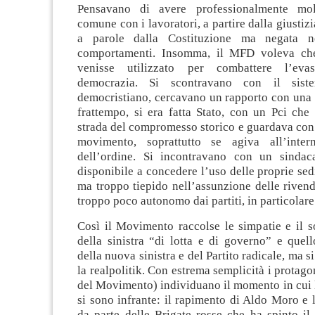
Pensavano di avere professionalmente molt
comune con i lavoratori, a partire dalla giustizi
a parole dalla Costituzione ma negata n
comportamenti. Insomma, il MFD voleva che
venisse utilizzato per combattere l’eva
democrazia. Si scontravano con il sist
democristiano, cercavano un rapporto con una s
frattempo, si era fatta Stato, con un Pci che
strada del compromesso storico e guardava con
movimento, soprattutto se agiva all’inter
dell’ordine. Si incontravano con un sindac
disponibile a concedere l’uso delle proprie sedi
ma troppo tiepido nell’assunzione delle riven
troppo poco autonomo dai partiti, in particolare 
Così il Movimento raccolse le simpatie e il s
della sinistra “di lotta e di governo” e quell
della nuova sinistra e del Partito radicale, ma s
la realpolitik. Con estrema semplicità i protagon
del Movimento) individuano il momento in cui 
si sono infrante: il rapimento di Aldo Moro e 
da parte delle Brigate rosse che ha spinto il 