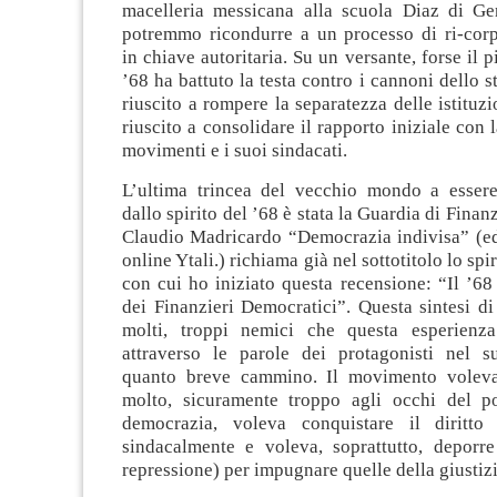
macelleria messicana alla scuola Diaz di G
potremmo ricondurre a un processo di ri-corp
in chiave autoritaria. Su un versante, forse il p
’68 ha battuto la testa contro i cannoni dello s
riuscito a rompere la separatezza delle istituzi
riuscito a consolidare il rapporto iniziale con l
movimenti e i suoi sindacati.
L’ultima trincea del vecchio mondo a essere 
dallo spirito del ’68 è stata la Guardia di Finanza
Claudio Madricardo “Democrazia indivisa” (edi
online Ytali.) richiama già nel sottotitolo lo spir
con cui ho iniziato questa recensione: “Il ’6
dei Finanzieri Democratici”. Questa sintesi di
molti, troppi nemici che questa esperienza
attraverso le parole dei protagonisti nel s
quanto breve cammino. Il movimento voleva,
molto, sicuramente troppo agli occhi del p
democrazia, voleva conquistare il diritto 
sindacalmente e voleva, soprattutto, deporre
repressione) per impugnare quelle della giustizi