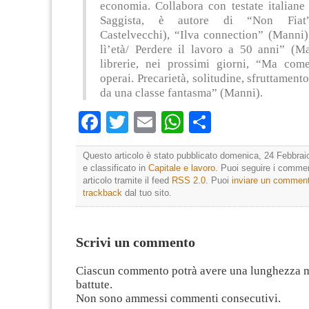
economia. Colla­bora con testate italiane 
Saggista, è autore di “Non Fiat
Castelvecchi), “Ilva connection” (Manni
lì’età/ Perdere il lavoro a 50 anni” (Ma
librerie, nei prossimi giorni, “Ma com
operai. Precarietà, solitudine, sfruttament
da una classe fantasma” (Manni).
Facebook
Twitter
Email
WhatsApp
Condividi
Questo articolo è stato pubblicato domenica, 24 Febbrai
e classificato in
Capitale e lavoro
. Puoi seguire i comme
articolo tramite il feed
RSS 2.0
. Puoi
inviare un commen
trackback
dal tuo sito.
Scrivi un commento
Ciascun commento potrà avere una lunghezza 
battute.
Non sono ammessi commenti consecutivi.