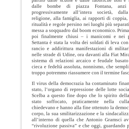
partito dalle scuole e dalle fabbriche non è 
dalle bombe di piazza Fontana, anzi
progressivamente all’intera società, dall
religione, alla famiglia, ai rapporti di coppia,
ritualità e regole persino nei luoghi più separati
messa a soqquadro dal boom economico. Prima s
poi finalmente chiusi – i manicomi e nei p
Settanta è stata la volta dei soldati di leva con
rancio e addirittura manifestazioni di militar
nelle strade di Udine, ora davanti alla Fiat Mir
sistema di relazioni arcaico e feudale basat
cieca e fedeltà assoluta, nonnismo, che sempl
troppo potremmo riassumere con il termine fas
Il virus della democrazia ha contaminato finan
stato, l’organo di repressione delle lotte soci
Scelba a questo fine dopo che lo spirito dell
stato soffocato, praticamente nella culla
chiedevano e hanno alla fine ottenuto la democ
corpo, la sua smilitarizzazione e la sindacalizz
all’interno di quella che Antonio Gramsci a
“rivoluzione passiva” e che oggi, guardando p