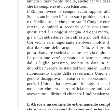
aiutato il movimento ribelle, anche per via dei r
che ha sempre avuto con Khartoum.
L’Etiopia invece ha sempre avuto rapporti alt
Sudan, anche perchè sono sorti problemi sui co
è difficile dire da che parte sta. Il Congo è eter
esterni, e quindi a seconda della posizion
questi stati, il Congo si adegua. Ad ogni modo,
già amici abbastanza forti all’esterno dell’Afric
Coi vicini sarà importante risolvere inoltre i
distribuzione delle acque del Nilo, e il prob
potrà risolvere esclusivamente per via diplomat
La questione verrà comunque dibattuta nuova
dal 9 luglio prossimo, ovvero la data in cu
dovrebbe nascere lo stato del Sud Sudan. Sud S
riconosciuto anche dalla severissima Unione a
genere disapprova i tentativi di secessione. 
però, l’Unione ha ravvisato le ragioni del
momento che era stato artificialmente unito a
aveva tutto il diritto di chiedere l’indipendenza
L’Africa è un continente estremamente comple
chi è in vena di semplificazioni può estende