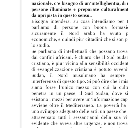
nazionale, c’è bisogno di un’intellighentia, di
persone illuminate e preparate culturalmen
da apripista in questo senso..
Bisogna intendersi su cosa intendiamo per In
parliamo di persone con buona formazion
sicuramente il Nord arabo ha avuto piu
economiche, e quindi piu’ cittadini che si son p
lo studio.
Se parliamo di intellettuali che possano trova
dai confini africani, è chiaro che il Sud Suda
cristiano, è piu’ vicino alla sensibilità occiden
di evangelizzazione cristiana è potuto avveni
Sudan, il Nord musulmano ha sempre r
interferenza di questo tipo. Si può dire che i mis
siano forse l’unico mezzo con cui la cultu
penetra in un paese, il Sud Sudan, dove s
esistono i mezzi per avere un’informazione capi
avviene oltre il Mediterraneo. La povertà ha
uno sviluppo adeguato delle arti: un paese che
attraversato tutti i sessant’anni della sua v
evidente che aveva altre urgenze, e non trova