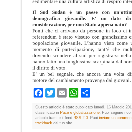
sedimentare una cultura artistica di respiro int
Il Sud Sudan è un paese con un’ottim
demografica giovanile. E’ un dato da
considerazione, per uno Stato appena nato?
Fonti che ci arrivano da persone in loco ci i
referendum è stato vissuto con grandissimo e
popolazione giovanile. L’hanno visto come 
momento di partecipazione, tant’è che molt
dovendo scendere al sud per registrarsi nella l
hanno fatto una lunghissima scarpinata dal nord
il diritto di voto.
E’ un bel segnale, che ancora una volta di
motore del cambiamento provenga dai giovani.
Facebook
Twitter
Email
WhatsApp
Condividi
Questo articolo è stato pubblicato lunedì, 16 Maggio 201
classificato in
Pace e globalizzazione
. Puoi seguire i c
articolo tramite il feed
RSS 2.0
. Puoi
inviare un commen
trackback
dal tuo sito.