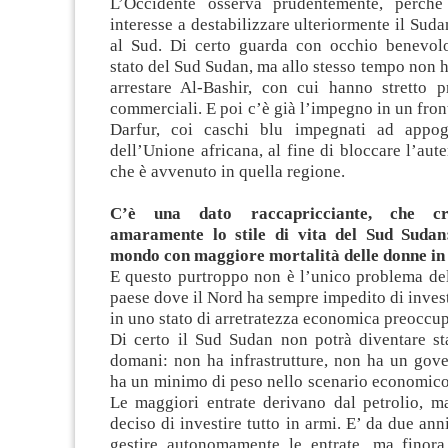
L’Occidente osserva prudentemente, perch
interesse a destabilizzare ulteriormente il Suda
al Sud. Di certo guarda con occhio benevol
stato del Sud Sudan, ma allo stesso tempo non ha
arrestare Al-Bashir, con cui hanno stretto pr
commerciali. E poi c’è già l’impegno in un fron
Darfur, coi caschi blu impegnati ad appogg
dell’Unione africana, al fine di bloccare l’aut
che è avvenuto in quella regione.
C’è una dato raccapricciante, che cre
amaramente lo stile di vita del Sud Sudan:
mondo con maggiore mortalità delle donne in
E questo purtroppo non è l’unico problema de
paese dove il Nord ha sempre impedito di invest
in uno stato di arretratezza economica preoccu
Di certo il Sud Sudan non potrà diventare sta
domani: non ha infrastrutture, non ha un gove
ha un minimo di peso nello scenario economico
Le maggiori entrate derivano dal petrolio, m
deciso di investire tutto in armi. E’ da due ann
gestire autonomamente le entrate, ma finor