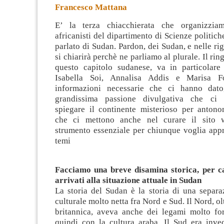
Francesco Mattana
E’ la terza chiacchierata che organizzia
africanisti del dipartimento di Scienze politiche
parlato di Sudan. Pardon, dei Sudan, e nelle r
si chiarirà perchè ne parliamo al plurale. Il ri
questo capitolo sudanese, va
in particolare 
Isabella Soi, Annalisa Addis e Marisa Fo
informazioni necessarie che ci hanno dato
grandissima passione divulgativa che ci 
spiegare il continente misterioso per antono
che ci mettono anche nel curare il sito ww
strumento essenziale per chiunque voglia appr
temi
Facciamo una breve disamina storica, per c
arrivati alla situazione attuale in Sudan
La storia del Sudan è la storia di una separa
culturale molto netta fra Nord e Sud. Il Nord, ol
britannica, aveva anche dei legami molto fort
quindi con la cultura araba. Il Sud era inve