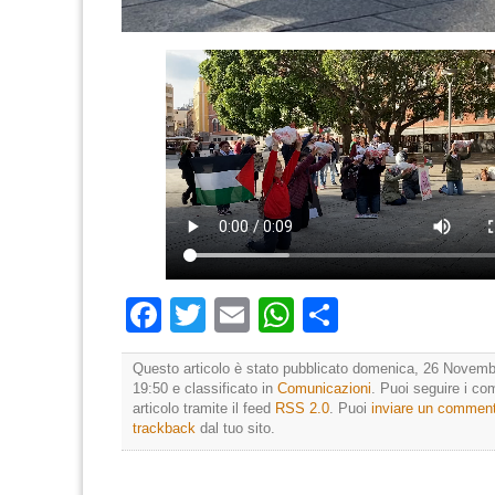
Facebook
Twitter
Email
WhatsApp
Condividi
Questo articolo è stato pubblicato domenica, 26 Novemb
19:50 e classificato in
Comunicazioni
. Puoi seguire i c
articolo tramite il feed
RSS 2.0
. Puoi
inviare un commen
trackback
dal tuo sito.