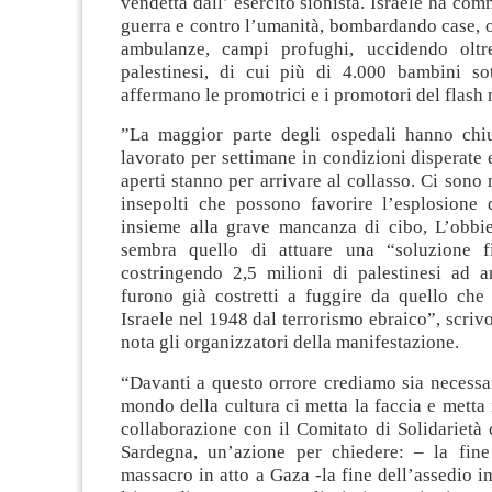
vendetta dall’ esercito sionista. Israele ha com
guerra e contro l’umanità, bombardando case, o
ambulanze, campi profughi, uccidendo oltre
palestinesi, di cui più di 4.000 bambini so
affermano le promotrici e i promotori del flash
”La maggior parte degli ospedali hanno chi
lavorato per settimane in condizioni disperate 
aperti stanno per arrivare al collasso. Ci sono 
insepolti che possono favorire l’esplosione 
insieme alla grave mancanza di cibo, L’obbiet
sembra quello di attuare una “soluzione f
costringendo 2,5 milioni di palestinesi ad 
furono già costretti a fuggire da quello che
Israele nel 1948 dal terrorismo ebraico”, scriv
nota gli organizzatori della manifestazione.
“Davanti a questo orrore crediamo sia necessa
mondo della cultura ci metta la faccia e metta 
collaborazione con il Comitato di Solidarietà 
Sardegna, un’azione per chiedere: – la fin
massacro in atto a Gaza -la fine dell’assedio 