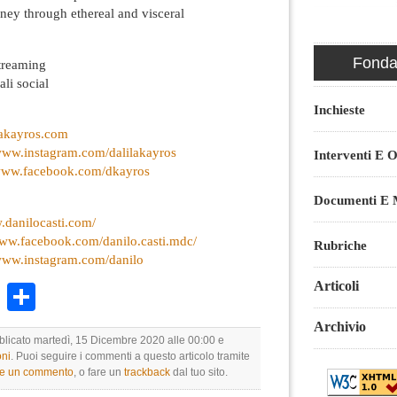
rney through ethereal and visceral
Fondaz
streaming
ali social
Inchieste
akayros.com
/www.instagram.com/dalilakayros
Interventi E O
/www.facebook.com/dkayros
Documenti E M
.danilocasti.com/
www.facebook.com/danilo.casti.mdc/
Rubriche
/www.instagram.com/danilo
Articoli
k
r
ail
WhatsApp
Condividi
Archivio
bblicato martedì, 15 Dicembre 2020 alle 00:00 e
ni
. Puoi seguire i commenti a questo articolo tramite
re un commento
, o fare un
trackback
dal tuo sito.