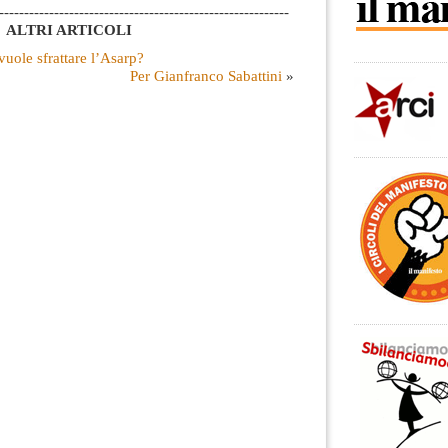
----------------------------------------------------------
ALTRI ARTICOLI
uole sfrattare l’Asarp?
Per Gianfranco Sabattini
»