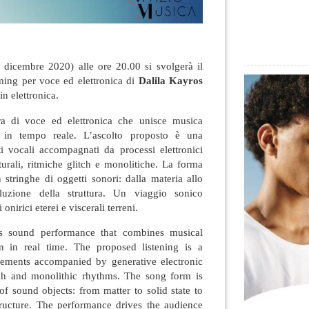
 dicembre 2020) alle ore 20.00 si svolgerà il
aming per voce ed elettronica di
Dalila Kayros
in elettronica.
a di voce ed elettronica che unisce musica
e in tempo reale. L’ascolto proposto è una
ti vocali accompagnati da processi elettronici
iturali, ritmiche glitch e monolitiche. La forma
 stringhe di oggetti sonori: dalla materia allo
oluzione della struttura. Un viaggio sonico
 onirici eterei e viscerali terreni.
cs sound performance that combines musical
n in real time. The proposed listening is a
elements accompanied by generative electronic
itch and monolithic rhythms. The song form is
 of sound objects: from matter to solid state to
structure. The performance drives the audience