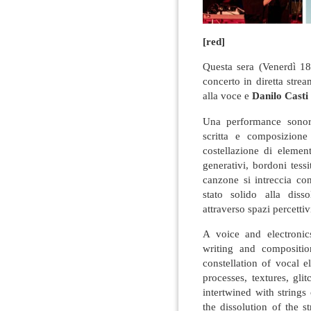
[red]
Questa sera (Venerdì 18
concerto in diretta stre
alla voce e
Danilo Casti
Una performance sonor
scritta e composizion
costellazione di elemen
generativi, bordoni tess
canzone si intreccia con
stato solido alla diss
attraverso spazi percettivi
A voice and electroni
writing and compositio
constellation of vocal 
processes, textures, gl
intertwined with strings
the dissolution of the 