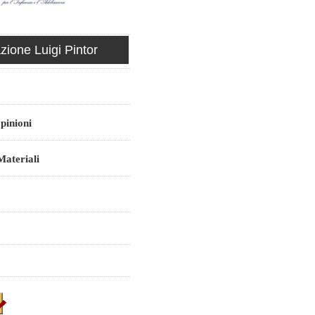
ione Luigi Pintor
pinioni
ateriali