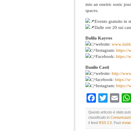
into an oneiric sonic jou
spaces.
Evento gratuito in 
Dalle ore 20 sui can
Dalila Kayros
website:
www.dalil
Instagram:
https:/
Facebook:
https:/
Danilo Casti
website:
http://www
facebook:
https://
Instagram:
https:/
Faceboo
Twitte
Em
Questo articolo è stato pu
classificato in
Comunicazio
il feed
RSS 2.0
. Puoi
invia