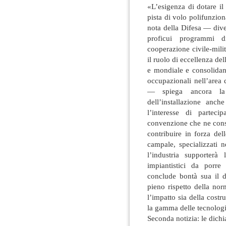
«L’esigenza di dotare il
pista di volo polifunzio
nota della Difesa — dive
proficui programmi d
cooperazione civile-milit
il ruolo di eccellenza del
e mondiale e consolidano
occupazionali nell’area 
— spiega ancora la
dell’installazione anch
l’interesse di parteci
convenzione che ne conse
contribuire in forza de
campale, specializzati ne
l’industria supporterà
impiantistici da porre
conclude bontà sua il 
pieno rispetto della no
l’impatto sia della costr
la gamma delle tecnologi
Seconda notizia: le dich