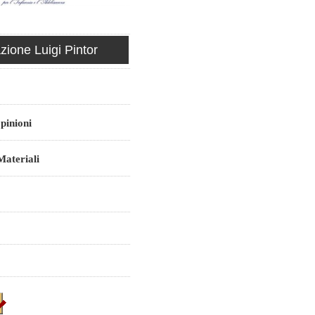
ione Luigi Pintor
pinioni
ateriali