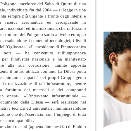
 Poligono interforze del Salto di Quirra di una
nale, individuata fin dal 2004 — si legge in una
nta sempre più urgente a fronte degli intensi e
i ricerca aeronautica ed aerospaziale in
are, nazionali ed internazionali, che rafforzano
le strutture del Poligono sardo a livello europeo
, esaltandone i contenuti tecnologici, i livelli
dell’Ogliastra». «Il presidente di Finmeccanica
 nota — ha convenuto sull’importanza
e per l’industria nazionale e ha manifestato
pare alla sua costruzione, tramite apposita
nta il futuro utilizzo comune. La Difesa potrà
lle autonome capacità dei propri Gruppi genio
lla realizzazione di tali infrastrutture, mentre
 la fornitura dei materiali e dei compound
 in opera». «L’intervento infrastrutturale —
documento della Difesa — sarà realizzato nel
rmativa tecnica ed ambientale, minimizzandone
uzione che dell’esercizio, con l’impiego di tutta
e ecocompatibili».
iarazioni recenti (appena due mesi fa) di Emidio