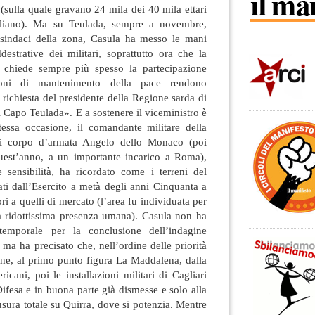
a (sulla quale gravano 24 mila dei 40 mila ettari
aliano). Ma su Teulada, sempre a novembre,
 sindaci della zona, Casula ha messo le mani
estrative dei militari, soprattutto ora che la
e chiede sempre più spesso la partecipazione
sioni di mantenimento della pace rendono
 richiesta del presidente della Regione sarda di
i Capo Teulada». E a sostenere il viceministro è
stessa occasione, il comandante militare della
di corpo d’armata Angelo dello Monaco (poi
uest’anno, a un importante incarico a Roma),
 sensibilità, ha ricordato come i terreni del
ti dall’Esercito a metà degli anni Cinquanta a
ri a quelli di mercato (l’area fu individuata per
la ridottissima presenza umana). Casula non ha
temporale per la conclusione dell’indagine
 ma ha precisato che, nell’ordine delle priorità
ne, al primo punto figura La Maddalena, dalla
icani, poi le installazioni militari di Cagliari
Difesa e in buona parte già dismesse e solo alla
usura totale su Quirra, dove si potenzia. Mentre