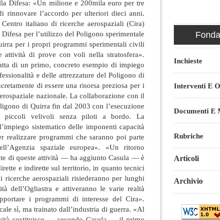
alla Difesa: «Un milione e 200mila euro per tre
di rinnovare l’accordo per ulteriori dieci anni.
entro italiano di ricerche aerospaziali (Cira)
a Difesa per l’utilizzo del Poligono sperimentale
Fondaz
uirra per i propri programmi sperimentali civili
ttività di prove con voli nella stratosfera».
Inchieste
atta di un primo, concreto esempio di impiego
fessionalità e delle attrezzature del Poligono di
cretamente di essere una risorsa preziosa per i
Interventi E O
rospaziale nazionale. La collaborazione con il
poligono di Quirra fin dal 2003 con l’esecuzione
Documenti E M
i piccoli velivoli senza piloti a bordo. La
l’impiego sistematico delle imponenti capacità
Rubriche
er realizzare programmi che saranno poi parte
 dell’Agenzia spaziale europea». «Un ritorno
te di queste attività — ha aggiunto Casula — è
Articoli
irette e indirette sul territorio, in quanto tecnici
i ricerche aerospaziali risiederanno per lunghi
Archivio
ità dell’Ogliastra e attiveranno le varie realtà
upportare i programmi di interesse del Cira».
ale sì, ma trainato dall’industria di guerra. «Al
ività costituisce — secondo Casula — il primo