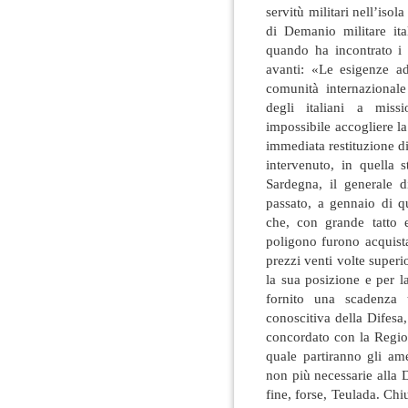
servitù militari nell’isol
di Demanio militare it
quando ha incontrato i
avanti: «Le esigenze add
comunità internazional
degli italiani a mis
impossibile accogliere la
immediata restituzione d
intervenuto, in quella 
Sardegna, il generale 
passato, a gennaio di q
che, con grande tatto e
poligono furono acquista
prezzi venti volte superio
la sua posizione e per 
fornito una scadenza 
conoscitiva della Difesa,
concordato con la Regio
quale partiranno gli amer
non più necessarie alla 
fine, forse, Teulada. Chi