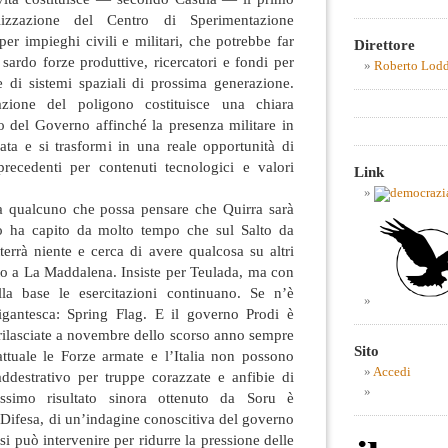
lizzazione del Centro di Sperimentazione
er impieghi civili e militari, che potrebbe far
Direttore
 sardo forze produttive, ricercatori e fondi per
Roberto Lod
e di sistemi spaziali di prossima generazione.
tazione del poligono costituisce una chiara
o del Governo affinché la presenza militare in
ata e si trasformi in una reale opportunità di
recedenti per contenuti tecnologici e valori
Link
a qualcuno che possa pensare che Quirra sarà
o ha capito da molto tempo che sul Salto da
terrà niente e cerca di avere qualcosa su altri
to a La Maddalena. Insiste per Teulada, ma con
Nella base le esercitazioni continuano. Se n’è
gantesca: Spring Flag. E il governo Prodi è
 rilasciate a novembre dello scorso anno sempre
Sito
attuale le Forze armate e l’Italia non possono
Accedi
addestrativo per truppe corazzate e anfibie di
simo risultato sinora ottenuto da Soru è
a Difesa, di un’indagine conoscitiva del governo
i può intervenire per ridurre la pressione delle