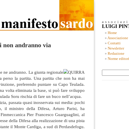
associaz
LUIGI PI
Home
Associazione
Contatti
ri non andranno via
Newsletter
Redazione
Norme editori
 se ne andranno. La giunta regionale
a perso la partita. Una partita che non ha mai
inzione, preferendo puntare su Capo Teulada.
una volta eliminata la base, si può fare sviluppo
eulada Soru rischia
di fare un buco nell’acqua.
tizia, passata quasi inosservata sui media: pochi
, il ministro della Difesa, Arturo Parisi, ha
i Finmeccanica Pier Francesco Guarguaglini, al
esse della Difesa alla realizzazione di una pista
ostante il Monte Cardiga, a sud di Perdasdefogu.