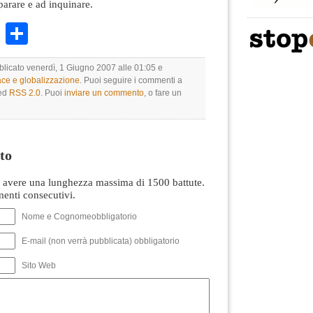
parare e ad inquinare.
k
r
ail
WhatsApp
Condividi
bblicato venerdì, 1 Giugno 2007 alle 01:05 e
ce e globalizzazione
. Puoi seguire i commenti a
eed
RSS 2.0
. Puoi
inviare un commento
, o fare un
to
avere una lunghezza massima di 1500 battute.
nti consecutivi.
Nome e Cognomeobbligatorio
E-mail (non verrà pubblicata) obbligatorio
Sito Web