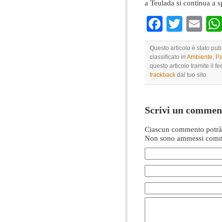
a Teulada si continua a s
Faceboo
Twitte
Em
Questo articolo è stato pu
classificato in
Ambiente
,
Pa
questo articolo tramite il f
trackback
dal tuo sito.
Scrivi un commen
Ciascun commento potrà 
Non sono ammessi comme