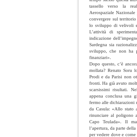
tassello verso la rea
Aerospaziale Nazionale p
convergere sul territorio
lo sviluppo di velivoli 
L’attività di sperimen
indicazione dell’impegn
Sardegna sia razionalizz
sviluppo, che non ha p
finanziari».
Dopo questo, c’è ancor
mollata? Renato Soru l
Prodi e da Parisi non ot
fronti. Ha già avuto mol
scarsissimi risultati. 
appena conclusa una gi
fermo alle dichiarazioni
da Casula: «Allo stato 
rinunciare al poligono 
Capo Teulada». Il mas
l’apertura, da parte dell
per vedere dove e come s