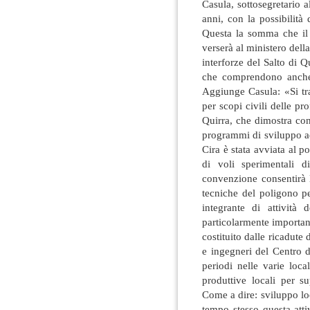
Casula, sottosegretario 
anni, con la possibilità 
Questa la somma che il C
verserà al ministero dell
interforze del Salto di Q
che comprendono anche a
Aggiunge Casula: «Si tr
per scopi civili delle pro
Quirra, che dimostra con
programmi di sviluppo ae
Cira è stata avviata al 
di voli sperimentali d
convenzione consentirà 
tecniche del poligono p
integrante di attività
particolarmente importan
costituito dalle ricadute d
e ingegneri del Centro d
periodi nelle varie local
produttive locali per s
Come a dire: sviluppo loc
tempo stesso questa att