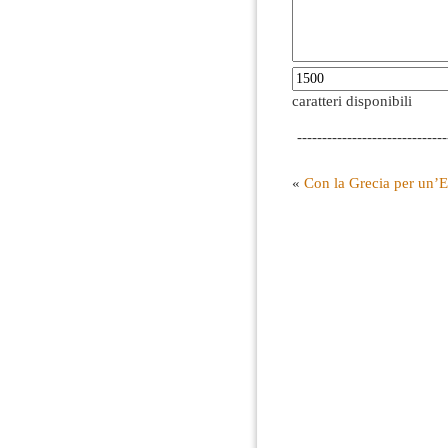
caratteri disponibili
------------------------------
«
Con la Grecia per un’E