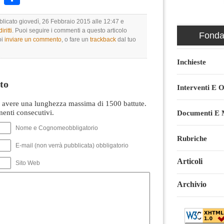
blicato giovedì, 26 Febbraio 2015 alle 12:47 e
ritti
. Puoi seguire i commenti a questo articolo
Fondaz
oi
inviare un commento
, o fare un
trackback
dal tuo
Inchieste
to
Interventi E O
avere una lunghezza massima di 1500 battute.
nti consecutivi.
Documenti E M
Nome e Cognomeobbligatorio
Rubriche
E-mail (non verrà pubblicata) obbligatorio
Articoli
Sito Web
Archivio