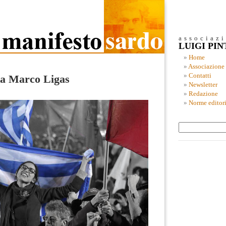
associaz
LUIGI PI
Home
Associazione
Contatti
ta Marco Ligas
Newsletter
Redazione
Norme editori