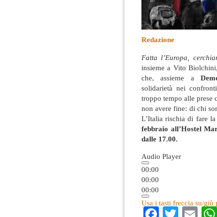
Redazione
Fatta l’Europa, cerchia
insieme a Vito Biolchin
che, assieme a
Demo
solidarietà nei confron
troppo tempo alle prese
non avere fine: di chi so
L’Italia rischia di fare 
febbraio all’Hostel Ma
dalle 17.00.
Audio Player
00:00
00:00
00:00
Usa i tasti freccia su/gi
Faceboo
Twitte
Em