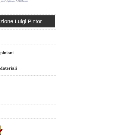
ione Luigi Pintor
pinioni
ateriali