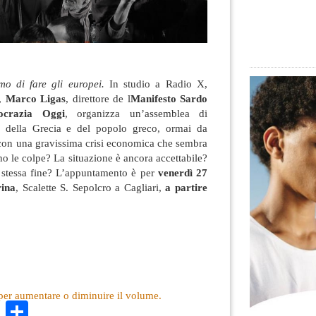
mo di fare gli europei.
In studio a Radio X,
i,
Marco Ligas
, direttore de l
Manifesto Sardo
crazia Oggi
, organizza un’assemblea di
ti della Grecia e del popolo greco, ormai da
 con una gravissima crisi economica che sembra
no le colpe? La situazione è ancora accettabile?
la stessa fine? L’appuntamento è per
venerdì 27
rina
, Scalette S. Sepolcro a Cagliari,
a partire
ù per aumentare o diminuire il volume.
k
r
ail
WhatsApp
Condividi