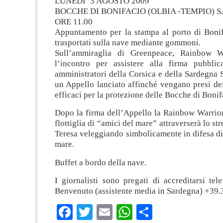
LUNEDI’ 3 AGOSTO 2009
BOCCHE DI BONIFACIO (OLBIA -TEMPIO)
ORE 11.00
Appuntamento per la stampa al porto di Bonif
trasportati sulla nave mediante gommoni.
Sull’ammiraglia di Greenpeace, Rainbow Wa
l’incontro per assistere alla firma pubbli
amministratori della Corsica e della Sardegna S
un Appello lanciato affinché vengano presi de
efficaci per la protezione delle Bocche di Bonif
Dopo la firma dell’Appello la Rainbow Warrior
flottiglia di “amici del mare” attraverserà lo str
Teresa veleggiando simbolicamente in difesa di 
mare.
Buffet a bordo della nave.
I giornalisti sono pregati di accreditarsi te
Benvenuto (assistente media in Sardegna) +3
Facebook
Twitter
Email
WhatsApp
Condividi