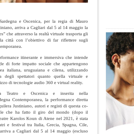
 Sardegna e Oscenica, per la regia di Mauro
niano, arriva a Cagliari dal 5 al 14 maggio la
 che attraverso la realtà virtuale trasporta gli
la città con l’obiettivo di far riflettere sugli
ntemporanea.
rformance itinerante e immersiva che intende
de di forte impatto sociale che appartengono
ea italiana, uruguaiana e cilena, utilizzando
ca degli spettatori quanto quella virtuale e
izzo di tecnologie audio 360 e virtual reality.
a Teatro e Oscenica e inserita nella
egna Contemporanea, la performance diretta
era Justiniano, autori e registi di questa co-
ale che ha fatto il giro del mondo (dopo il
eatre Karolos Koun di Atene nel 2021, è stata
tri e festival tra Italia, Grecia, Spagna, Cile,
arriva a Cagliari dal 5 al 14 maggio (escluso