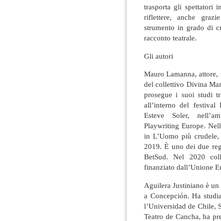
trasporta gli spettatori i
riflettere, anche graz
strumento in grado di c
racconto teatrale.
Gli autori
Mauro Lamanna, attore, reg
del collettivo Divina Mani
prosegue i suoi studi 
all’interno del festival
Esteve Soler, nell’a
Playwriting Europe. Nell
in L’Uomo più crudele, d
2019. È uno dei due regis
BetSud. Nel 2020 coll
finanziato dall’Unione E
Aguilera Justiniano è un
a Concepción. Ha studia
l’Universidad de Chile, 
Teatro de Cancha, ha pre