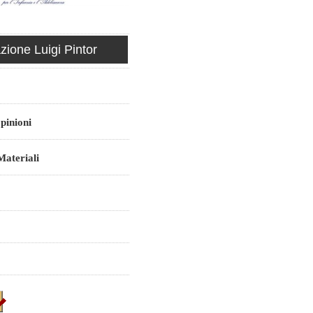
ione Luigi Pintor
pinioni
ateriali