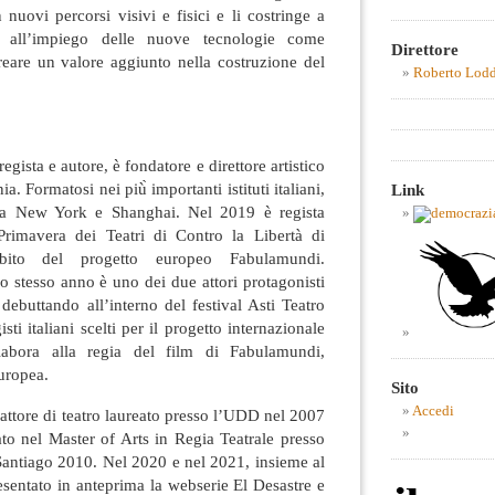
n nuovi percorsi visivi e fisici e li costringe a
ie all’impiego delle nuove tecnologie come
Direttore
reare un valore aggiunto nella costruzione del
Roberto Lod
ista e autore, è fondatore e direttore artistico
a. Formatosi nei più̀ importanti istituti italiani,
Link
tra New York e Shanghai. Nel 2019 è regista
 Primavera dei Teatri di Contro la Libertà di
mbito del progetto europeo Fabulamundi.
o stesso anno è uno dei due attori protagonisti
ebuttando all’interno del festival Asti Teatro
ti italiani scelti per il progetto internazionale
abora alla regia del film di Fabulamundi,
uropea.
Sito
Accedi
 attore di teatro laureato presso l’UDD nel 2007
to nel Master of Arts in Regia Teatrale presso
Santiago 2010. Nel 2020 e nel 2021, insieme al
sentato in anteprima la webserie El Desastre e