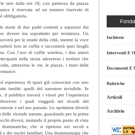
 le sere dalle ore 18, con partenza da piazza
mance è riservata ad un numero riservato di
è obbligatoria.
Fondaz
e storie di due padri costretti a separarsi dai
per dovere ma soprattutto per resistenza. Un
Inchieste
uoverà per le strade della città, mentre la voce
parlerà loro in cuffia e racconterà quei luoghi
ta. Con l’uso di cuffie wireless, i due autori
Interventi E O
ecipanti nella storia attraverso i territori che
olta, attraverso le vie, le piazze, i muri delle
Documenti E M
formance.
osì esperienza di spazi già conosciuti con uno
Rubriche
tto inediti: quelli del narratore invisibile. In
, il pubblico troverà i visori per l’esperienza
Articoli
 attraverso i quali viaggerà nei ricordi del
memorie e nel suo passato. Lo spettatore diverrà
Archivio
ta delle vicende narrate, guardando per la prima
occhi diversi, mutando il proprio punto di vista
e drammatiche, che si ripetono nei secoli e
tà e dei nuclei familiari. Una drammaturgia che