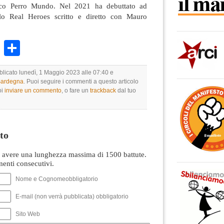
ico Perro Mundo. Nel 2021 ha debuttato ad
lo Real Heroes scritto e diretto con Mauro
k
r
ail
WhatsApp
Condividi
blicato lunedì, 1 Maggio 2023 alle 07:40 e
 Sardegna
. Puoi seguire i commenti a questo articolo
oi
inviare un commento
, o fare un
trackback
dal tuo
to
avere una lunghezza massima di 1500 battute.
nti consecutivi.
Nome e Cognomeobbligatorio
E-mail (non verrà pubblicata) obbligatorio
Sito Web