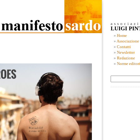
associaz
LUIGI PI
Home
Associazione
Contatti
Newsletter
Redazione
Norme editori