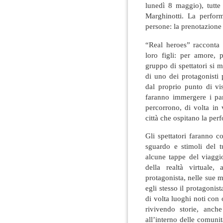
lunedì 8 maggio), tutte
Marghinotti. La perfor
persone: la prenotazione 
“Real heroes” racconta l
loro figli: per amore, 
gruppo di spettatori si m
di uno dei protagonisti 
dal proprio punto di vis
faranno immergere i part
percorrono, di volta in v
città che ospitano la per
Gli spettatori faranno c
sguardo e stimoli del tu
alcune tappe del viaggio
della realtà virtuale,
protagonista, nelle sue 
egli stesso il protagonis
di volta luoghi noti con 
rivivendo storie, anch
all’interno delle comuni