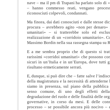
nave – ma il pm di Trapani ha parlato solo di
– hanno commesso reati, vengano process
riconosciuti colpevoli, condannati.
Ma finora, dai dati conosciuti e dalle stesse di
procura – avrebbero agito «non per denaro»
umanitari» – si tratterebbe solo ed esclus
realizzazione di un «corridoio umanitario». C
Massimo Bordin nella sua rassegna stampa su R
E a me sembra proprio che di questo si trat
rarissimi «corridoi umanitari» che possono con
sicuri in un’Italia e in un’Europa, dove tutti g
risultano ermeticamente serrati.
E, dunque, si può dire che – fatte salve l’indis
della magistratura e la necessità di attenderne 
siamo in presenza, sul piano della pubblica
senso comune, di uno degli effetti dell
degradazione del ruolo e delle finalità delle or
governative, in corso da mesi. E delle con
processo – se possibile ancora più nocivo – d