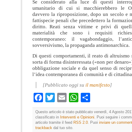
Se considerato alla luce di questi interrog
umanitario di cui si macchierebbero le O
davvero la riproposizione, dopo un secolo e m
fattispecie penali che precedettero la formazion
diritto. Reati senza vittime e privi di quell
materialità che sono i requisiti richies
contemporaneo: il vagabondaggio, l’anticl
sovversivismo, la propaganda antimonarchica.
Di questi comportamenti, il reato di altruismo
sorta di forma disinteressata («non per denaro»)
obbligazione sociale e da quel senso di recip
l’idea contemporanea di comunità e di cittadin
[Pubblicato oggi su
il manifesto
]
Facebook
Twitter
Email
WhatsApp
Condividi
Questo articolo è stato pubblicato venerdì, 4 Agosto 201
classificato in
Interventi e Opinioni
. Puoi seguire i comm
articolo tramite il feed
RSS 2.0
. Puoi
inviare un commen
trackback
dal tuo sito.