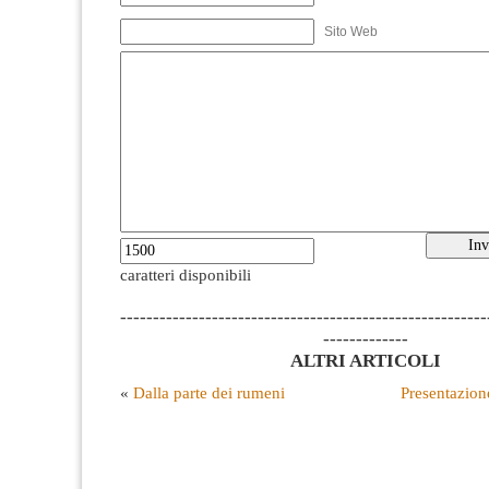
Sito Web
caratteri disponibili
--------------------------------------------------------
-------------
ALTRI ARTICOLI
«
Dalla parte dei rumeni
Presentazion