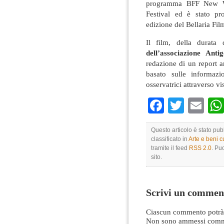
programma BFF New Wa
Festival ed è stato pr
edizione del Bellaria Fil
Il film, della durata
dell’associazione Anti
redazione di un report a
basato sulle informazi
osservatrici attraverso vis
Faceboo
Twitte
Em
Questo articolo è stato pub
classificato in
Arte e beni cu
tramite il feed
RSS 2.0
. Pu
sito.
Scrivi un commen
Ciascun commento potrà 
Non sono ammessi comme