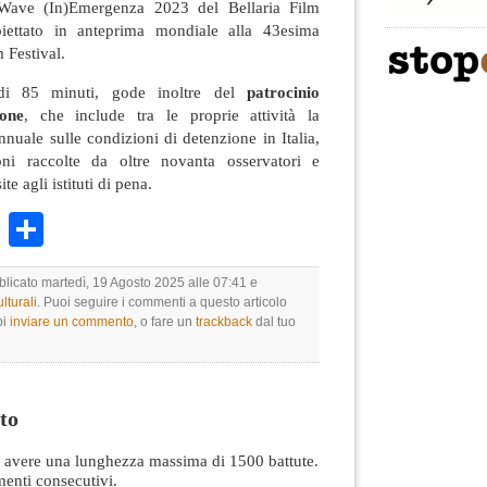
ve (In)Emergenza 2023 del Bellaria Film
oiettato in anteprima mondiale alla 43esima
m Festival.
 di 85 minuti, gode inoltre del
patrocinio
gone
, che include tra le proprie attività la
nnuale sulle condizioni di detenzione in Italia,
oni raccolte da oltre novanta osservatori e
ite agli istituti di pena.
k
r
ail
WhatsApp
Condividi
blicato martedì, 19 Agosto 2025 alle 07:41 e
lturali
. Puoi seguire i commenti a questo articolo
oi
inviare un commento
, o fare un
trackback
dal tuo
to
avere una lunghezza massima di 1500 battute.
nti consecutivi.