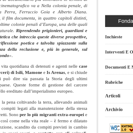
inematografico va a Nella colonia penale, di
ia Perra, Ferruccio Goia e Alberto Diana.
il film documenta, in quattro capitoli distinti,
Fondaz
 ultime colonie penali d’Europa, una delle quali
naturale.
Riprendendo prigionieri, guardiani e
tetica che intreccia queste diverse prospettive,
Inchieste
iflessione poetica e talvolta spiazzante sulla
enza della reclusione e, più in generale, sul
Interventi E O
mondo
»
.
la vita quotidiana di detenuti e agenti nelle
case
Documenti E M
rceri) di Isili, Mamone
e
Is Arenas
, e si chiude
i può dire sia passata la Storia degli ultimi
Rubriche
 paese. Queste forme di gestione del carcere
lo ereditato dall’imperialismo europeo.
Articoli
 la pena coltivando la terra, allevando animali
compiti legati alla manutenzione della stessa
Archivio
tretti. Sono
per lo più migranti extra-europei
e
 così come nella vita reale – è fermo e dilatato
nzione, scandito da compiti previsti in cambio