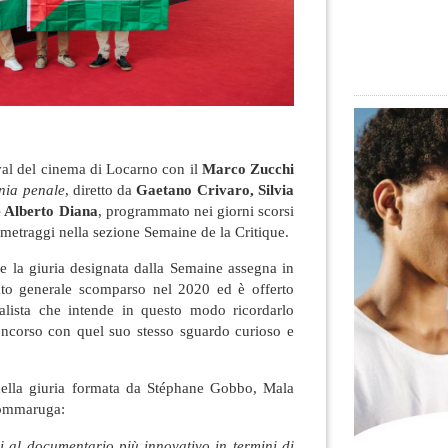
ival del cinema di Locarno con il
Marco Zucchi
nia penale
, diretto da
Gaetano Crivaro, Silvia
e Alberto Diana
, programmato nei giorni scorsi
ometraggi nella sezione Semaine de la Critique.
he la giuria designata dalla Semaine assegna in
to generale scomparso nel 2020 ed è offerto
nalista che intende in questo modo ricordarlo
oncorso con quel suo stesso sguardo curioso e
della giuria formata da Stéphane Gobbo, Mala
Sommaruga:
 al documentario più innovativo in termini di