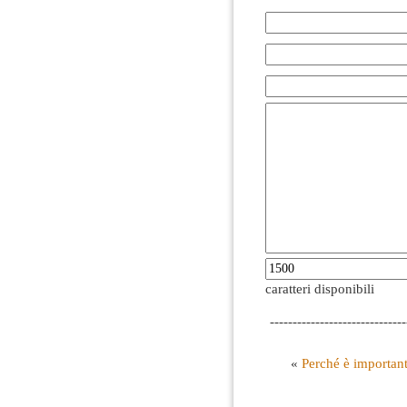
caratteri disponibili
------------------------------
«
Perché è importante