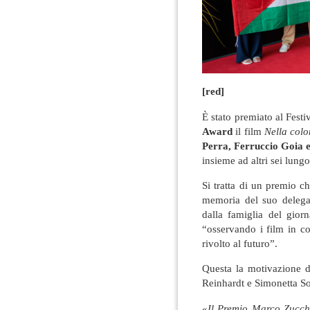
[red]
È stato premiato al Fest
Award
il film
Nella colo
Perra, Ferruccio Goia 
insieme ad altri sei lung
Si tratta di un premio c
memoria del suo delega
dalla famiglia del gior
“osservando i film in c
rivolto al futuro”.
Questa la motivazione 
Reinhardt e Simonetta 
«
Il Premio Marco Zucchi