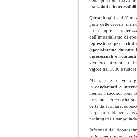
della possibilità lavorar
ma
isolati e inaccessibil
Questi luoghi si differe
parte delle carceri, ma n
da sempre caratteriz
dell’imperialismo di epo
repressione
per criminal
(specialmente durante l
omosessuali e renitenti
vennero introdotte nel
vigore nel 1930 e tuttora 
Misura che a livello g
in
condannati e interna
mentre i secondi sono so
presunta pericolosità s
certa da scontare, subis
“ergastolo bianco”, o
prolungarsi a tempo ind
Informati del riconoscim
stato emozionante pot