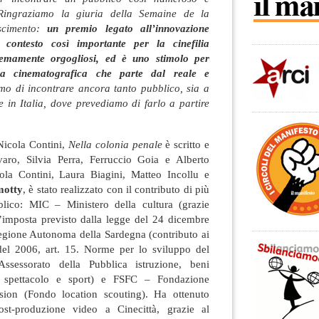
Ringraziamo la giuria della Semaine de la
oscimento:
un premio legato all’innovazione
 contesto così importante per la cinefilia
remamente orgogliosi, ed è uno stimolo per
ca cinematografica che parte dal reale e
mo di incontrare ancora tanto pubblico, sia a
he in Italia, dove prevediamo di farlo a partire
Nicola Contini,
Nella colonia penale
è scritto e
varo, Silvia Perra, Ferruccio Goia e Alberto
ola Contini, Laura Biagini, Matteo Incollu e
otty
, è stato realizzato con il contributo di più
lico: MIC – Ministero della cultura (grazie
 d’imposta previsto dalla legge del 24 dicembre
gione Autonoma della Sardegna (contributo ai
del 2006, art. 15. Norme per lo sviluppo del
ssessorato della Pubblica istruzione, beni
e, spettacolo e sport) e FSFC – Fondazione
ion (Fondo location scouting). Ha ottenuto
ost-produzione video a Cinecittà, grazie al