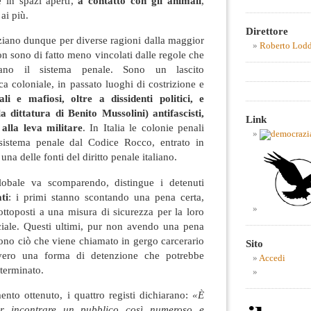
e in spazi aperti,
a contatto con gli animali
,
i
ai più.
Direttore
nziano dunque per diverse ragioni dalla maggior
Roberto Lod
on sono di fatto meno vincolati dalle regole che
zano il sistema penale. Sono un lascito
ca coloniale, in passato luoghi di costrizione e
i e mafiosi, oltre a dissidenti politici, e
a dittatura di Benito Mussolini) antifascisti,
Link
 alla leva militare
. In Italia le colonie penali
 sistema penale dal Codice Rocco, entrato in
una delle fonti del diritto penale italiano.
lobale va scomparendo, distingue i detenuti
ti
: i primi stanno scontando una pena certa,
ttoposti a una misura di sicurezza per la loro
ociale. Questi ultimi, pur non avendo una pena
cono ciò che viene chiamato in gergo carcerario
Sito
vvero una forma di detenzione che potrebbe
Accedi
eterminato.
ento ottenuto, i quattro registi dichiarano:
«
È
er incontrare un pubblico così numeroso e