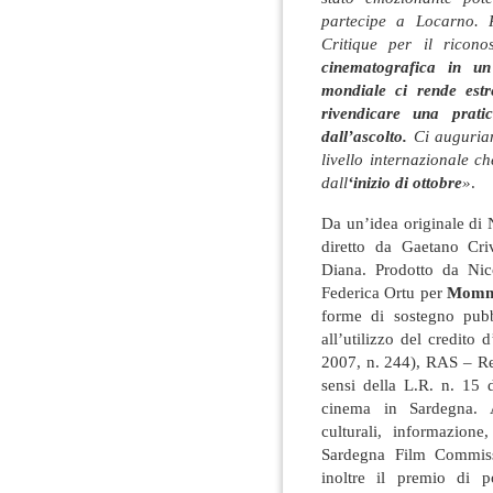
partecipe a Locarno. 
Critique per il ricon
cinematografica in un
mondiale ci rende est
rivendicare una prati
dall’ascolto.
Ci auguria
livello internazionale c
dall
‘inizio di ottobre
»
.
Da un’idea originale di 
diretto da Gaetano Cri
Diana. Prodotto da Nic
Federica Ortu per
Momm
forme di sostegno pubb
all’utilizzo del credito
2007, n. 244), RAS – Re
sensi della L.R. n. 15 
cinema in Sardegna. A
culturali, informazion
Sardegna Film Commiss
inoltre il premio di p