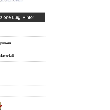
ione Luigi Pintor
pinioni
ateriali