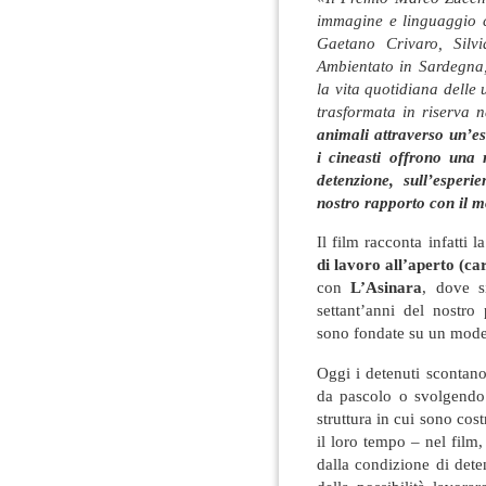
immagine e linguaggio c
Gaetano Crivaro, Silv
Ambientato in Sardegna, 
la vita quotidiana delle
trasformata in riserva 
animali attraverso un’es
i cineasti offrono una r
detenzione, sull’esperi
nostro rapporto con il 
Il film racconta infatti 
di lavoro all’aperto (ca
con
L’Asinara
, dove s
settant’anni del nostro
sono fondate su un model
Oggi i detenuti scontano
da pascolo o svolgendo 
struttura in cui sono cos
il loro tempo – nel film,
dalla condizione di dete