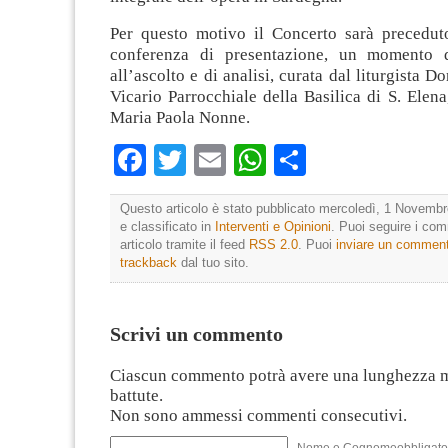
Per questo motivo il Concerto sarà precedu
conferenza di presentazione, un momento d
all’ascolto e di analisi, curata dal liturgista 
Vicario Parrocchiale della Basilica di S. Elena,
Maria Paola Nonne.
Facebook
Twitter
Email
WhatsApp
Condividi
Questo articolo è stato pubblicato mercoledì, 1 Novembr
e classificato in
Interventi e Opinioni
. Puoi seguire i co
articolo tramite il feed
RSS 2.0
. Puoi
inviare un commen
trackback
dal tuo sito.
Scrivi un commento
Ciascun commento potrà avere una lunghezza 
battute.
Non sono ammessi commenti consecutivi.
Nome e Cognomeobbligato