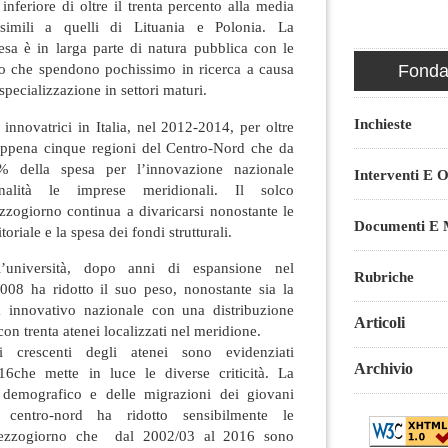
inferiore di oltre il trenta percento alla media
 simili a quelli di Lituania e Polonia. La
esa è in larga parte di natura pubblica con le
o che spendono pochissimo in ricerca a causa
Fondaz
specializzazione in settori maturi.
Inchieste
innovatrici in Italia, nel 2012-2014, per oltre
 appena cinque regioni del Centro-Nord che da
% della spesa per l’innovazione nazionale
Interventi E O
nalità le imprese meridionali. Il solco
zzogiorno continua a divaricarsi nonostante le
Documenti E M
toriale e la spesa dei fondi strutturali.
’università, dopo anni di espansione nel
Rubriche
08 ha ridotto il suo peso, nonostante sia la
 innovativo nazionale con una distribuzione
Articoli
con trenta atenei localizzati nel meridione.
iali crescenti degli atenei sono evidenziati
Archivio
6che mette in luce le diverse criticità. La
demografico e delle migrazioni dei giovani
 centro-nord ha ridotto sensibilmente le
mezzogiorno che dal 2002/03 al 2016 sono