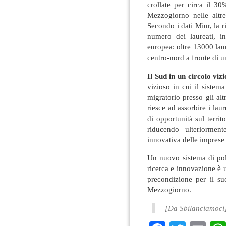
crollate per circa il 3
Mezzogiorno nelle altre
Secondo i dati Miur, la r
numero dei laureati, in
europea: oltre 13000 laure
centro-nord a fronte di u
Il Sud in un circolo viz
vizioso in cui il sistem
migratorio presso gli altr
riesce ad assorbire i la
di opportunità sul terr
riducendo ulteriorment
innovativa delle imprese 
Un nuovo sistema di poli
ricerca e innovazione è 
precondizione per il suc
Mezzogiorno.
[Da Sbilanciamoci