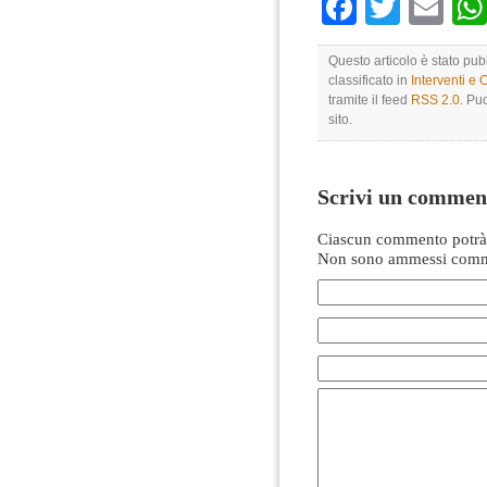
Faceboo
Twitte
Em
Questo articolo è stato pu
classificato in
Interventi e 
tramite il feed
RSS 2.0
. Pu
sito.
Scrivi un commen
Ciascun commento potrà 
Non sono ammessi comme