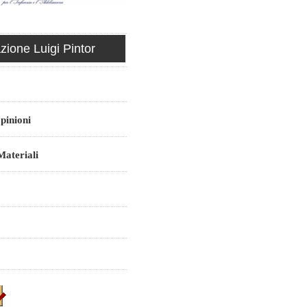
ione Luigi Pintor
pinioni
ateriali