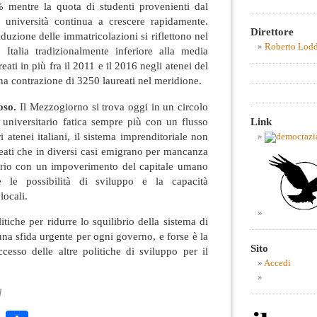
0% mentre la quota di studenti provenienti dal
 università continua a crescere rapidamente.
Direttore
iduzione delle immatricolazioni si riflettono nel
Roberto Lod
 Italia tradizionalmente inferiore alla media
ati in più fra il 2011 e il 2016 negli atenei del
na contrazione di 3250 laureati nel meridione.
ioso.
Il Mezzogiorno si trova oggi in un circolo
a universitario fatica sempre più con un flusso
Link
i atenei italiani, il sistema imprenditoriale non
ureati che in diversi casi emigrano per mancanza
itorio con un impoverimento del capitale umano
e le possibilità di sviluppo e la capacità
locali.
tiche per ridurre lo squilibrio della sistema di
una sfida urgente per ogni governo, e forse è la
Sito
cesso delle altre politiche di sviluppo per il
Accedi
]