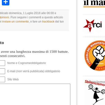
k
r
ail
WhatsApp
Condividi
bblicato domenica, 1 Luglio 2018 alle 06:00 e
Opinioni
. Puoi seguire i commenti a questo articolo
oi
inviare un commento
, o fare un
trackback
dal tuo
to
avere una lunghezza massima di 1500 battute.
nti consecutivi.
Nome e Cognomeobbligatorio
E-mail (non verrà pubblicata) obbligatorio
Sito Web