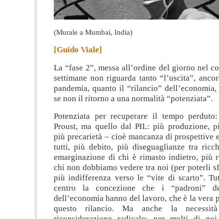
(Murale a Mumbai, India)
[Guido Viale]
La “fase 2”, messa all’ordine del giorno nel co
settimane non riguarda tanto “l’uscita”, ancor
pandemia, quanto il “rilancio” dell’economia,
se non il ritorno a una normalità “potenziata”.
Potenziata per recuperare il tempo perduto
Proust, ma quello dal PIL: più produzione, pi
più precarietà – cioè mancanza di prospettive e
tutti, più debito, più diseguaglianze tra ricc
emarginazione di chi è rimasto indietro, più 
chi non dobbiamo vedere tra noi (per poterli sf
più indifferenza verso le “vite di scarto”. Tu
centro la concezione che i “padroni” de
dell’economia hanno del lavoro, che è la vera p
questo rilancio. Ma anche la necessi
riconsiderazione radicale; per molti di noi