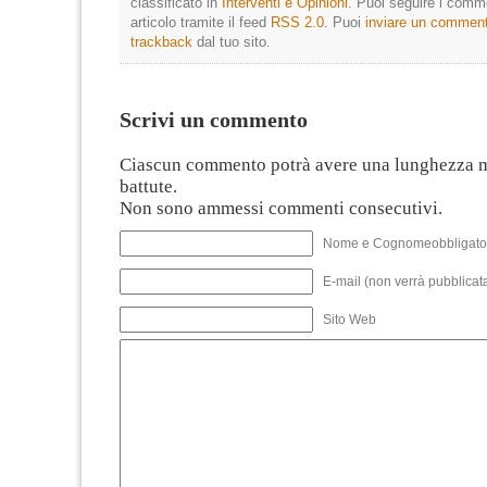
classificato in
Interventi e Opinioni
. Puoi seguire i comm
articolo tramite il feed
RSS 2.0
. Puoi
inviare un commen
trackback
dal tuo sito.
Scrivi un commento
Ciascun commento potrà avere una lunghezza 
battute.
Non sono ammessi commenti consecutivi.
Nome e Cognomeobbligato
E-mail (non verrà pubblicata
Sito Web