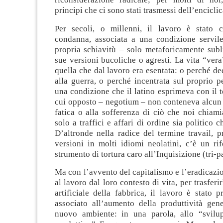
principi che ci sono stati trasmessi dell’encicli
Per secoli, o millenni, il lavoro è stato 
condanna, associata a una condizione servil
propria schiavitù – solo metaforicamente subl
sue versioni bucoliche o agresti. La vita “ver
quella che dal lavoro era esentata: o perché ded
alla guerra, o perché incentrata sul proprio 
una condizione che il latino esprimeva con il t
cui opposto – negotium – non conteneva alcun 
fatica o alla sofferenza di ciò che noi chiam
solo a traffici e affari di ordine sia politico 
D’altronde nella radice del termine travail, p
versioni in molti idiomi neolatini, c’è un ri
strumento di tortura caro all’Inquisizione (tri-pa
Ma con l’avvento del capitalismo e l’eradicazio
al lavoro dal loro contesto di vita, per trasferi
artificiale della fabbrica, il lavoro è stato 
associato all’aumento della produttività gen
nuovo ambiente: in una parola, allo “svilu