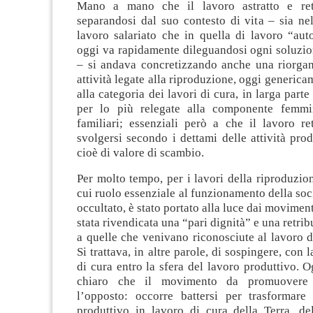
Mano a mano che il lavoro astratto e ret
separandosi dal suo contesto di vita – sia ne
lavoro salariato che in quella di lavoro “aut
oggi va rapidamente dileguandosi ogni soluzio
– si andava concretizzando anche una riorgan
attività legate alla riproduzione, oggi generica
alla categoria dei lavori di cura, in larga parte
per lo più relegate alla componente femmin
familiari; essenziali però a che il lavoro re
svolgersi secondo i dettami delle attività prod
cioè di valore di scambio.
Per molto tempo, per i lavori della riproduzion
cui ruolo essenziale al funzionamento della soc
occultato, è stato portato alla luce dai movimen
stata rivendicata una “pari dignità” e una retri
a quelle che venivano riconosciute al lavoro d
Si trattava, in altre parole, di sospingere, con la
di cura entro la sfera del lavoro produttivo. 
chiaro che il movimento da promuovere 
l’opposto: occorre battersi per trasformare 
produttivo in lavoro di cura della Terra, del