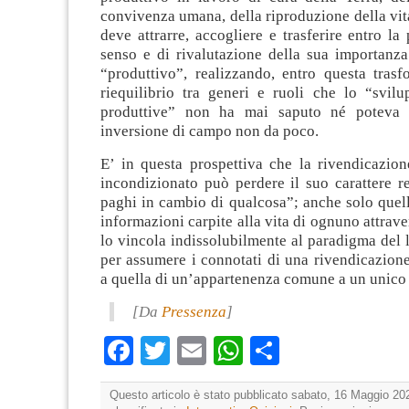
convivenza umana, della riproduzione della vita
deve attrarre, accogliere e trasferire entro la 
senso e di rivalutazione della sua importanza
“produttivo”, realizzando, entro questa trasf
riequilibrio tra generi e ruoli che lo “svilu
produttive” non ha mai saputo né poteva r
inversione di campo non da poco.
E’ in questa prospettiva che la rivendicazion
incondizionato può perdere il suo carattere r
paghi in cambio di qualcosa”; anche solo quel
informazioni carpite alla vita di ognuno attrave
lo vincola indissolubilmente al paradigma del l
per assumere i connotati di una rivendicazion
a quella di un’appartenenza comune a un unico
[Da
Pressenza
]
Facebook
Twitter
Email
WhatsApp
Condividi
Questo articolo è stato pubblicato sabato, 16 Maggio 202