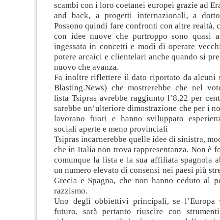
scambi con i loro coetanei europei grazie ad Er
and back, a progetti internazionali, a dottor
Possono quindi fare confronti con altre realtà, 
con idee nuove che purtroppo sono quasi ass
ingessata in concetti e modi di operare vecchi
potere arcaici e clientelari anche quando si pr
nuovo che avanza.
Fa inoltre riflettere il dato riportato da alcuni
Blasting.News) che mostrerebbe che nel voto
lista Tsipras avrebbe raggiunto l’8,22 per cent
sarebbe un’ulteriore dimostrazione che per i no
lavorano fuori e hanno sviluppato esperien
sociali aperte e meno provinciali
Tsipras incarnerebbe quelle idee di sinistra, mo
che in Italia non trova rappresentanza. Non è f
comunque la lista e la sua affiliata spagnola 
un numero elevato di consensi nei paesi più stre
Grecia e Spagna, che non hanno ceduto al p
razzismo.
Uno degli obbiettivi principali, se l’Europa
futuro, sarà pertanto riuscire con strument