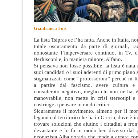
Gianfranca Fois
La lista Tsipras ce l’ha fatta. Anche in Italia, no
totale oscuramento da parte di giornali, radi
nonostante l’imperversare continuo, in Tv, di
Berlusconi e, in maniera minore, Alfano
.
Si pensava non fosse possibile, la lista è nata 
suoi candidati o i suoi aderenti di primo piano 
stigmatizzati come “professoroni” perché in Ita
a partire dal fascismo, avere cultura e
considerato negativo, meglio chi non ne ha, è
manovrabile, non mette in crisi stereotipi e 
costringe a pensare in modo critico.
Sicuramente il movimento, almeno per il mo
legami col territorio che ha in Grecia, dove è i
trovare soluzioni che aiutino i cittadini a fron
devastante e lo fa in modo ben diverso dal 
neonazista Alba dorada che tende a creare con