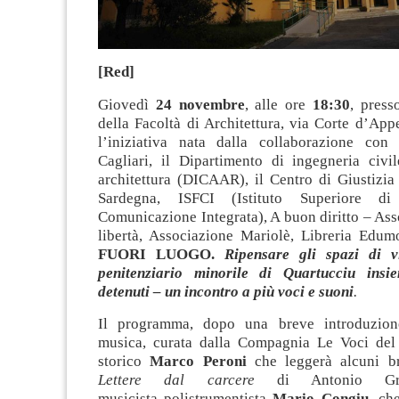
[Red]
Giovedì
24 novembre
, alle ore
18:30
, pres
della Facoltà di Architettura, via Corte d’Appe
l’iniziativa nata dalla collaborazione con 
Cagliari, il Dipartimento di ingegneria civi
architettura (DICAAR), il Centro di Giustizia
Sardegna, ISFCI (Istituto Superiore di
Comunicazione Integrata), A buon diritto – Ass
libertà, Associazione Mariolè, Libreria Edumo
FUORI LUOGO.
Ripensare gli spazi di vit
penitenziario minorile di Quartucciu insi
detenuti – un incontro a più voci e suoni
.
Il programma, dopo una breve introduzion
musica, curata dalla Compagnia Le Voci del
storico
Marco Peroni
che leggerà alcuni bra
Lettere dal carcere
di Antonio Gr
musicista polistrumentista
Mario Congiu
, ch