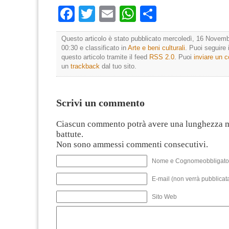
Facebook
Twitter
Email
WhatsApp
Condividi
Questo articolo è stato pubblicato mercoledì, 16 Novemb
00:30 e classificato in
Arte e beni culturali
. Puoi seguire
questo articolo tramite il feed
RSS 2.0
. Puoi
inviare un
un
trackback
dal tuo sito.
Scrivi un commento
Ciascun commento potrà avere una lunghezza 
battute.
Non sono ammessi commenti consecutivi.
Nome e Cognomeobbligato
E-mail (non verrà pubblicata
Sito Web