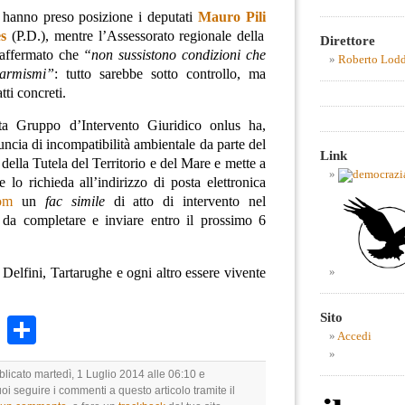
, hanno preso posizione i deputati
Mauro Pili
s
(P.D.), mentre l’Assessorato regionale della
Direttore
 affermato che
“n
on sussistono condizioni che
Roberto Lod
larmismi
”
: tutto sarebbe sotto controllo, ma
tti concreti.
sta Gruppo d’Intervento Giuridico onlus ha,
uncia di incompatibilità ambientale da parte del
Link
della Tutela del Territorio e del Mare e mette a
 lo richieda all’indirizzo di posta elettronica
om
un
fac simile
di atto di intervento nel
 da completare e inviare entro il prossimo 6
 Delfini, Tartarughe e ogni altro essere vivente
Sito
k
r
ail
WhatsApp
Condividi
Accedi
blicato martedì, 1 Luglio 2014 alle 06:10 e
uoi seguire i commenti a questo articolo tramite il