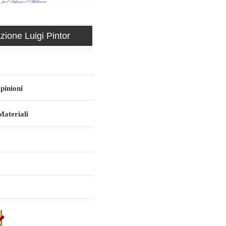
ione Luigi Pintor
pinioni
ateriali