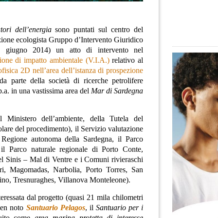
tori dell’energia
sono puntati sul centro del
zione ecologista Gruppo d’Intervento Giuridico
4 giugno 2014) un atto di intervento nel
ione di impatto ambientale (V.I.A.)
relativo al
ofisica 2D nell’area dell’istanza di prospezione
a parte della società di ricerche petrolifere
p.a.
in una vastissima area del
Mar di Sardegna
il Ministero dell’ambiente, della Tutela del
tolare del procedimento), il Servizio valutazione
la Regione autonoma della Sardegna, il Parco
 il Parco naturale regionale di Porto Conte,
el Sinis – Mal di Ventre e i Comuni rivieraschi
ri, Magomadas, Narbolia, Porto Torres, San
ntino, Tresnuraghes, Villanova Monteleone).
eressata dal progetto (quasi 21 mila chilometri
 ben noto
Santuario Pelagos
, il
Santuario per i
tuito come
area marina protetta di interesse