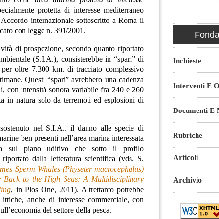
ecialmente protetta di interesse mediterraneo
l’Accordo internazionale sottoscritto a Roma il
cato con legge n. 391/2001.
Fondaz
ività di prospezione, secondo quanto riportato
ambientale (S.I.A.), consisterebbe in “spari” di
Inchieste
 per oltre 7.300 km. di tracciato complessivo
ttimane. Questi “spari” avrebbero una cadenza
Interventi E O
, con intensità sonora variabile fra 240 e 260
ata in natura solo da terremoti ed esplosioni di
Documenti E M
sostenuto nel S.I.A., il danno alle specie di
Rubriche
marine ben presenti nell’area marina interessata
ia sul piano uditivo che sotto il profilo
Articoli
riportato dalla letteratura scientifica (vds.
S.
imes Sperm Whales (
Physeter macrocephalus
)
Back to the High Seas: A Multidisciplinary
Archivio
ding
, in Plos One, 2011).
Altrettanto potrebbe
e ittiche, anche di interesse commerciale, con
sull’economia del settore della pesca.