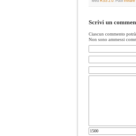
feed
RSS 2.0
. Puoi
inviar
Scrivi un commen
Ciascun commento potrà 
Non sono ammessi comme