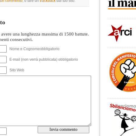
e un commento
, o fare un
trackback
dal tuo sito.
to
avere una lunghezza massima di 1500 battute.
nti consecutivi.
Nome e Cognomeobbligatorio
E-mail (non verrà pubblicata) obbligatorio
Sito Web