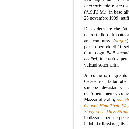
internazionale
e area sp
(A.S.P.I.M.), in base al
25 novembre 1999, ratifi
Da evidenziare che l’att
nello studio di impatto 
aria compressa (
airgun
)
per un periodo di 10 se
di uno ogni 5-15 secondi
decibel
, intensità super
vulcani sottomarini.
Al contrario di quanto 
Cetacei e di Tartarughe 
sarebbe devastante, s
dell’orientamento, come 
Mazzariol e altri,
Somet
Cannot Find Their Way 
Study on a Mass Stran
ipotizzarsi per le speci
indubbi riflessi negativi 