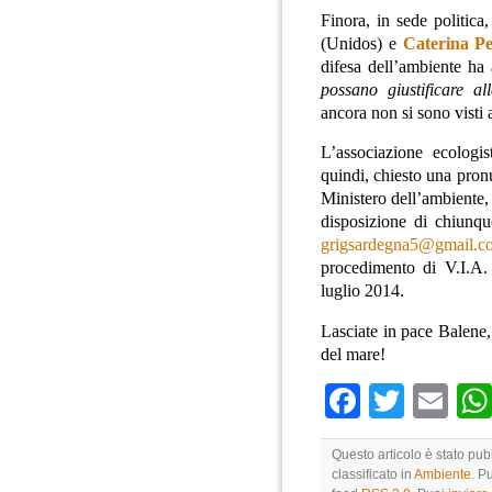
Finora, in sede politica
(Unidos) e
Caterina Pe
difesa dell’ambiente ha
possano giustificare al
ancora non si sono visti a
L’associazione ecologi
quindi, chiesto una pron
Ministero dell’ambiente, 
disposizione di chiunque
grigsardegna5@gmail.c
procedimento di V.I.A.
luglio 2014.
Lasciate in pace Balene,
del mare!
Faceboo
Twitte
Em
Questo articolo è stato pub
classificato in
Ambiente
. P