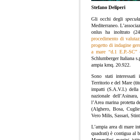
Stefano Deliperi
Gli occhi degli
specula
Mediterraneo. L’associa
onlus ha inoltrato (2
procedimento di valutaz
progetto di indagine ger
a mare “d.1 E.P.-SC”
d
Schlumberger Italiana s.
ampia kmq. 20.922
.
Sono stati interessati 
Territorio e del Mare (ti
impatti (S.A.V.I.) del
nazionale dell’Asinara,
l’Area marina protetta d
(Alghero, Bosa, Cuglie
Vero Milis, Sassari, Sti
L’ampia area di mare int
quadrati) è contigua al
Mammiferi marini
isti