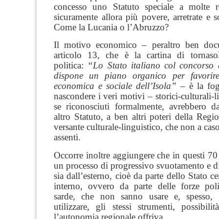
concesso uno Statuto speciale a molte re
sicuramente allora più povere, arretrate e s
Come la Lucania o l’Abruzzo?
Il motivo economico
–
peraltro ben doc
articolo 13, che è la cartina di tornasol
politica:
“Lo Stato italiano col concorso 
dispone un piano organico per favorire
economica e sociale dell’Isola”
–
è la fog
nascondere i veri motivi
–
storici-culturali-
se riconosciuti formalmente, avrebbero d
altro Statuto, a ben altri poteri della Regio
versante culturale-linguistico, che non a cas
assenti.
Occorre inoltre aggiungere che in questi 70
un processo di progressi­vo svuotamento e 
sia dall’esterno, cioè da parte dello Stato cen
interno, ovvero da parte delle forze polit
sarde, che non sanno usare e, spesso,
utilizzare, gli stessi strumenti, possibil
l’autonomia regionale offriva.