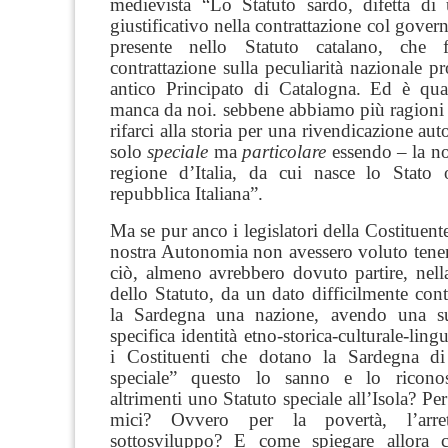
medievista
“Lo Statuto sardo, difetta d
giustificativo nella contrattazione col gover
presente nello Statuto catalano, che
contrattazione sulla peculiarità nazionale p
antico Principato di Catalogna. Ed è qu
manca da noi. sebbene abbiamo più ragioni 
rifarci alla storia per una rivendicazione au
solo
speciale
ma
particolare
essendo
–
la n
regione d’Italia, da cui nasce lo Stato
repubblica Italiana”.
Ma se pur anco i legislatori della Costituente
nostra Autonomia non avessero voluto tener
ciò, almeno avrebbero dovuto partire, nell
dello Statuto, da un dato difficilmente conte
la Sardegna una nazione, avendo una su
specifica identità etno-storica-culturale-lingui
i Costituenti che dotano la Sardegna di
speciale” questo lo sanno e lo ricono
altrimenti uno Statuto speciale all’Isola? Pe
mici? Ovvero per la povertà, l’arret
sottosviluppo?
E
come spiegare allora 