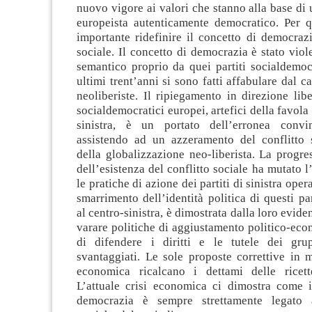
nuovo vigore ai valori che stanno alla base di 
europeista autenticamente democratico. Per 
importante ridefinire il concetto di democraz
sociale. Il concetto di democrazia è stato viol
semantico proprio da quei partiti socialdemoc
ultimi trent’anni si sono fatti affabulare dal c
neoliberiste. Il ripiegamento in direzione liber
socialdemocratici europei, artefici della favola
sinistra, è un portato dell’erronea convi
assistendo ad un azzeramento del conflitto s
della globalizzazione neo-liberista. La progr
dell’esistenza del conflitto sociale ha mutato l
le pratiche di azione dei partiti di sinistra oper
smarrimento dell’identità politica di questi par
al centro-sinistra, è dimostrata dalla loro evide
varare politiche di aggiustamento politico-ec
di difendere i diritti e le tutele dei gru
svantaggiati. Le sole proposte correttive in m
economica ricalcano i dettami delle ricette
L’attuale crisi economica ci dimostra come il
democrazia è sempre strettamente legato 