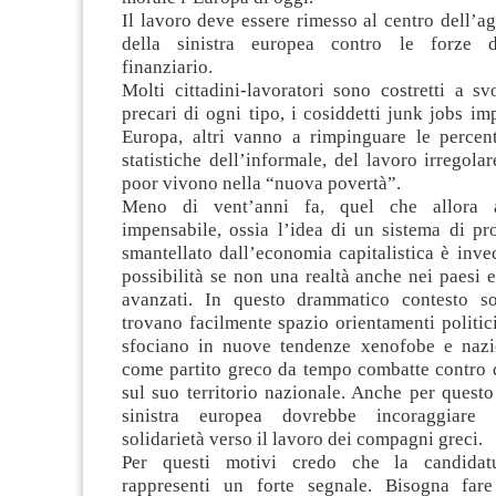
Il lavoro deve essere rimesso al centro dell’ag
della sinistra europea contro le forze d
finanziario.
Molti cittadini-lavoratori sono costretti a s
precari di ogni tipo, i cosiddetti junk jobs im
Europa, altri vanno a rimpinguare le percent
statistiche dell’informale, del lavoro irregolar
poor vivono nella “nuova povertà”.
Meno di vent’anni fa, quel che allora 
impensabile, ossia l’idea di un sistema di pr
smantellato dall’economia capitalistica è inv
possibilità se non una realtà anche nei paesi
avanzati. In questo drammatico contesto so
trovano facilmente spazio orientamenti politici
sfociano in nuove tendenze xenofobe e nazio
come partito greco da tempo combatte contro 
sul suo territorio nazionale. Anche per questo
sinistra europea dovrebbe incoraggiare
solidarietà verso il lavoro dei compagni greci.
Per questi motivi credo che la candidat
rappresenti un forte segnale. Bisogna fa