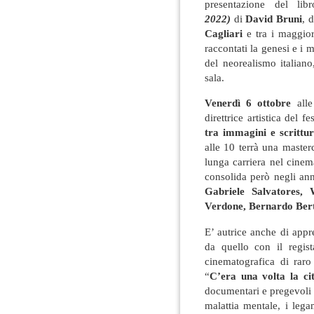
presentazione del li
2022)
di
David Bruni
, 
Cagliari
e tra i maggior
raccontati la genesi e i 
del neorealismo italiano
sala.
Venerdì 6 ottobre
all
direttrice artistica del 
tra immagini e scritt
alle 10 terrà una master
lunga carriera nel cinem
consolida però negli an
Gabriele Salvatores,
Verdone, Bernardo Bert
E’ autrice anche di appre
da quello con il regis
cinematografica di raro
“
C’era una volta la cit
documentari e pregevoli 
malattia mentale, i legam