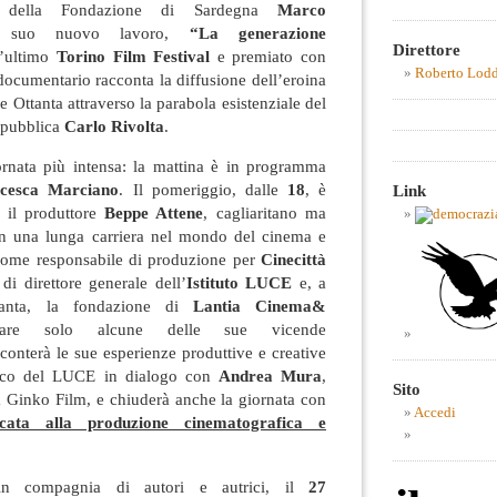
i della Fondazione di Sardegna
Marco
 suo nuovo lavoro,
“La generazione
Direttore
l’ultimo
Torino Film Festival
e premiato con
Roberto Lod
 documentario racconta la diffusione dell’eroina
a e Ottanta attraverso la parabola esistenziale del
epubblica
Carlo Rivolta
.
rnata più intensa: la mattina è in programma
ncesca Marciano
. Il pomeriggio, dalle
18
, è
Link
 il produttore
Beppe Attene
, cagliaritano ma
n una lunga carriera nel mondo del cinema e
 come responsabile di produzione per
Cinecittà
 di direttore generale dell’
Istituto LUCE
e, a
anta, la fondazione di
Lantia Cinema&
are solo alcune delle sue vicende
conterà le sue esperienze produttive e creative
orico del LUCE in dialogo con
Andrea Mura
,
Sito
la Ginko Film, e chiuderà anche la giornata con
Accedi
icata alla produzione cinematografica e
n compagnia di autori e autrici, il
27