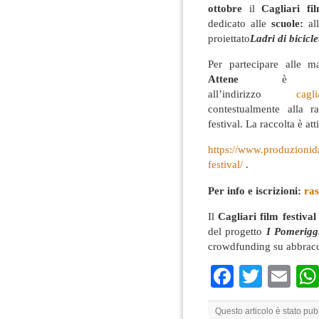
ottobre
il
Cagliari fi
dedicato alle
scuole:
al
proiettato
Ladri di bicicle
Per partecipare alle m
Attene
è neces
all’indirizzo
cagl
contestualmente alla r
festival. La raccolta è at
https://www.produzionida
festival/
.
Per info e iscrizioni:
ras
Il
Cagliari film festival
del progetto
I Pomerigg
crowdfunding su abbraccia
Faceboo
Twitte
Em
Questo articolo è stato pu