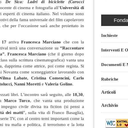
bro
De Sica: Ladri di biciclette (Carocci
docente di cinema e fotografia all’
Università di
i esperti di cinema italiano. Nel volume sono
motivi della fama universale del film capolavoro
Fondaz
, che per l’occasione sarà anche proiettato in
Inchieste
e
17
arriva
Francesca Marciano
che con la
festival terrà una conversazione su
“Raccontare
Interventi E O
ura”. Francesca Marciano
(che il giorno dopo
class sulla scrittura cinematografica) vanta una
Documenti E M
a, dapprima come attrice, poi come regista. Si
ni Novanta come sceneggiatrice lavorando con
 Wilma Labate, Cristina Comencini, Carlo
Rubriche
olucci, Nanni Moretti
e
Valeria Golino
.
Articoli
zzati libri. L’incontro sarà seguito, alle
18,30
,
ta
Marco Turco
, che vanta una produzione
Archivio
 impegno civile divisa tra fiction (si pensi a
tà dei matti
”, sulla vita di Franco Basaglia),
serie TV, con al centro temi importanti come la
i tra mafia e politica, il terrorismo e la lotta