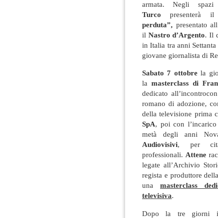
armata. Negli spaz
Turco
presenterà il
perduta”,
presentato al
il
Nastro d’Argento
. Il
in Italia tra anni Settant
giovane giornalista di R
Sabato 7 ottobre
la gio
la
masterclass di Fra
dedicato all’incontrocon
romano di adozione, co
della televisione prima
SpA
, poi con l’incarico
metà degli anni Nov
Audiovisivi
, per cit
professionali.
Attene
rac
legate all’Archivio St
regista e produttore del
una
masterclass ded
televisiva
.
Dopo la tre giorni i