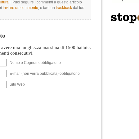
lturali
. Puoi seguire i commenti a questo articolo
oi
inviare un commento
, o fare un
trackback
dal tuo
to
avere una lunghezza massima di 1500 battute.
nti consecutivi.
Nome e Cognomeobbligatorio
E-mail (non verrà pubblicata) obbligatorio
Sito Web