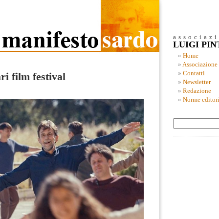
associaz
LUIGI PI
Home
Associazione
Contatti
ri film festival
Newsletter
Redazione
Norme editori