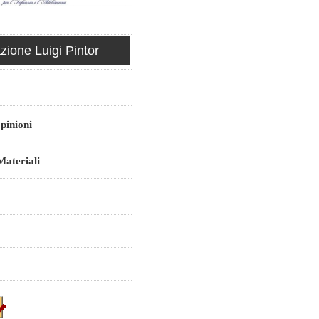
ione Luigi Pintor
pinioni
ateriali