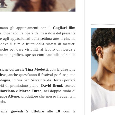
nano gli appuntamenti con il
Cagliari film
 si dipanano tra opere del passato e del presente
e agli appassionati della settima arte il cinema
dove il film è frutto della sintesi di mestieri
anche per dare visibilità al lavoro di ricerca e
inematografico, spesso confinato alle sole aule
zione culturale Tina Modotti
, con la direzione
iras
, anche quest’anno il festival (sarà ospitato
rdegna
, in via San Salvatore da Horta) porterà
iti di primissimo piano:
David Bruni
, storico
Marciano
e
Marco Turco
, nel doppio ruolo di
eppe Attene
, produttore che spesso frequenta il
olo.
apre
giovedì 5 ottobre
alle
18
con la