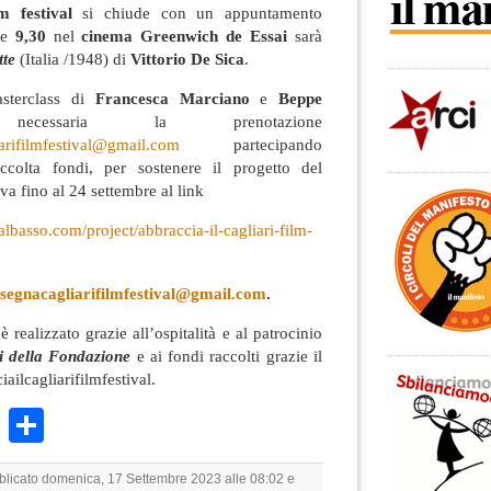
lm festival
si chiude con un appuntamento
le
9,30
nel
cinema Greenwich de Essai
sarà
tte
(Italia /1948) di
Vittorio De Sica
.
asterclass di
Francesca Marciano
e
Beppe
saria la prenotazione
iarifilmfestival@gmail.com
partecipando
accolta fondi, per sostenere il progetto del
tiva fino al 24 settembre al link
lbasso.com/project/abbraccia-il-cagliari-film-
segnacagliarifilmfestival@gmail.com
.
è realizzato grazie all’ospitalità e al patrocinio
i della Fondazione
e ai fondi raccolti grazie il
ilcagliarifilmfestival.
k
r
ail
WhatsApp
Condividi
bblicato domenica, 17 Settembre 2023 alle 08:02 e