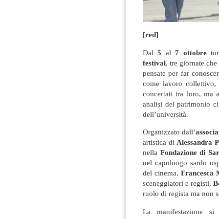
[red]
Dal
5
al
7 ottobre
tor
festival
, tre giornate che
pensate per far conoscer
come lavoro collettivo, 
concertati tra loro, ma 
analisi del patrimonio c
dell’università.
Organizzato dall’
associa
artistica di
Alessandra P
nella
Fondazione di Sa
nel capoluogo sardo osp
del cinema,
Francesca 
sceneggiatori e registi,
B
ruolo di regista ma non s
La manifestazione si 