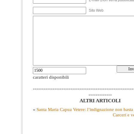
E-mail (non verrà pubblicata
Sito Web
caratteri disponibili
--------------------------------------------------------
-------------
ALTRI ARTICOLI
«
Santa Maria Capua Vetere: l’indignazione non basta
Carceri e v