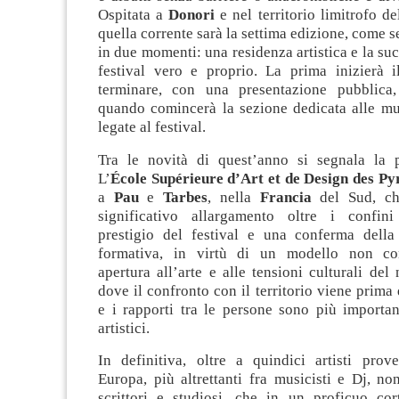
Ospitata a
Donori
e nel territorio limitrofo d
quella corrente sarà la settima edizione, come
in due momenti: una residenza artistica e la suc
festival vero e proprio. La prima inizierà 
terminare, con una presentazione pubblica
quando comincerà la sezione dedicata alle mul
legate al festival.
Tra le novità di quest’anno si segnala la 
L’
École Supérieure d’Art et de Design des Py
a
Pau
e
Tarbes
, nella
Francia
del Sud, che
significativo allargamento oltre i confini
prestigio del festival e una conferma dell
formativa, in virtù di un modello non co
apertura all’arte e alle tensioni culturali del 
dove il confronto con il territorio viene prima 
e i rapporti tra le persone sono più importan
artistici.
In definitiva, oltre a quindici artisti prove
Europa, più altrettanti fra musicisti e Dj, non
scrittori e studiosi, che in un proficuo cort