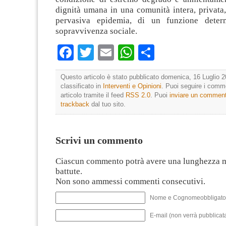
dignità umana in una comunità intera, privata
pervasiva epidemia, di un funzione deter
sopravvivenza sociale.
Facebook
Twitter
Email
WhatsApp
Condividi
Questo articolo è stato pubblicato domenica, 16 Luglio 2
classificato in
Interventi e Opinioni
. Puoi seguire i comm
articolo tramite il feed
RSS 2.0
. Puoi
inviare un commen
trackback
dal tuo sito.
Scrivi un commento
Ciascun commento potrà avere una lunghezza 
battute.
Non sono ammessi commenti consecutivi.
Nome e Cognomeobbligato
E-mail (non verrà pubblicata