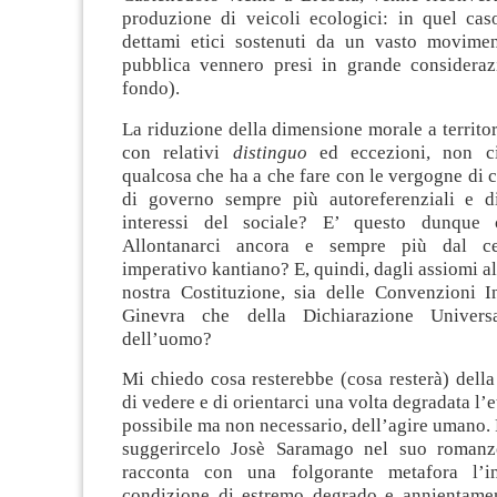
produzione di veicoli ecologici: in quel caso
dettami etici sostenuti da un vasto movime
pubblica vennero presi in grande consideraz
fondo).
La riduzione della dimensione morale a territo
con relativi
distinguo
ed eccezioni, non ci
qualcosa che ha a che fare con le vergogne di cl
di governo sempre più autoreferenziali e di
interessi del sociale? E’ questo dunque
Allontanarci ancora e sempre più dal ce
imperativo kantiano? E, quindi, dagli assiomi al
nostra Costituzione, sia delle Convenzioni In
Ginevra che della Dichiarazione Universa
dell’uomo?
Mi chiedo cosa resterebbe (cosa resterà) della
di vedere e di orientarci una volta degradata l’
possibile ma non necessario, dell’agire umano.
suggerircelo Josè Saramago nel suo roma
racconta con una folgorante metafora l’ins
condizione di estremo degrado e annientamen