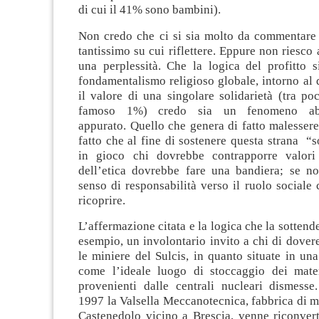
di cui il 41% sono bambini).
Non credo che ci si sia molto da commentare
tantissimo su cui riflettere. Eppure non riesco
una perplessità. Che la logica del profitto s
fondamentalismo religioso globale, intorno al q
il valore di una singolare solidarietà (tra poch
famoso 1%) credo sia un fenomeno abb
appurato. Quello che genera di fatto malessere
fatto che al fine di sostenere questa strana “so
in gioco chi dovrebbe contrapporre valori
dell’etica dovrebbe fare una bandiera; se no
senso di responsabilità verso il ruolo sociale 
ricoprire.
L’affermazione citata e la logica che la sottend
esempio, un involontario invito a chi di dover
le miniere del Sulcis, in quanto situate in un
come l’ideale luogo di stoccaggio dei materi
provenienti dalle centrali nucleari dismesse
1997 la Valsella Meccanotecnica, fabbrica di 
Castenedolo vicino a Brescia, venne riconverti