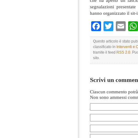
che ha aperto un fasci
segnalazioni presentate
hanno organizzato il sit-i
Faceboo
Twitte
Em
Questo articolo è stato pub
classificato in
Interventi e 
tramite il feed
RSS 2.0
. Pu
sito.
Scrivi un commen
Ciascun commento potrà 
Non sono ammessi comme