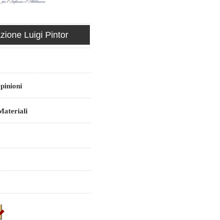
ione Luigi Pintor
pinioni
ateriali