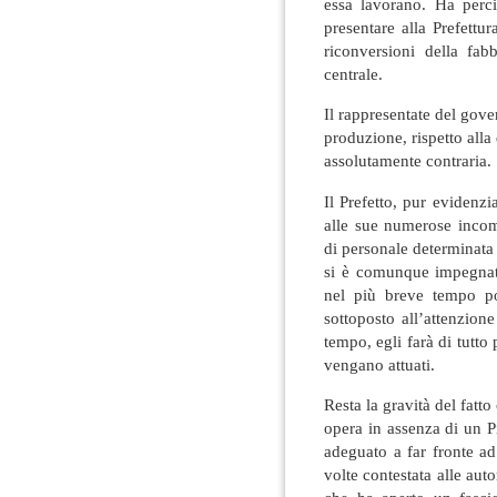
essa lavorano. Ha perc
presentare alla Prefettu
riconversioni della fab
centrale.
Il rappresentate del gove
produzione, rispetto all
assolutamente contraria.
Il Prefetto, pur evidenzi
alle sue numerose incom
di personale determinata
si è comunque impegnato
nel più breve tempo po
sottoposto all’attenzion
tempo, egli farà di tutt
vengano attuati.
Resta la gravità del fat
opera in assenza di un P
adeguato a far fronte ad
volte contestata alle aut