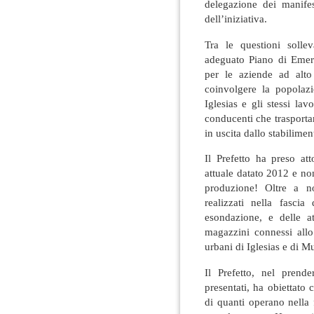
delegazione dei manifes
dell’iniziativa.
Tra le questioni solle
adeguato Piano di Emerg
per le aziende ad alto
coinvolgere la popola
Iglesias e gli stessi lav
conducenti che trasportan
in uscita dallo stabilimen
Il Prefetto ha preso at
attuale datato 2012 e non
produzione! Oltre a n
realizzati nella fascia
esondazione, e delle a
magazzini connessi allo 
urbani di Iglesias e di Mu
Il Prefetto, nel prend
presentati, ha obiettato 
di quanti operano nella