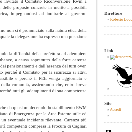
iò invitato il Comitato Riconversione Rwm a
ra delle proposte concrete in merito a possibili
Direttore
brica, impegnandosi ad inoltrarle al governo
Roberto Lod
rno non si è pronunciato sulla natura etica della
a quale la delegazione ha espresso una posizione
Link
ando la difficoltà della prefettura ad adempiere
benze, a causa soprattutto della forte carenza
 dai pensionamenti e dall’assenza del turn over,
 perché il Comitato per la sicurezza si attivi
ssibile e perché il PEE venga aggiornato e
e della comunità, assicurando che, entro breve
o perché tutti gli adempimenti di sua competenza
Sito
to che da quasi un decennio lo stabilimento RWM
Accedi
iano di Emergenza per le Aree Esterne utile ed
 un eventuale incidente rilevante. Carenza più
orità competenti compresa la Procura di Cagliari