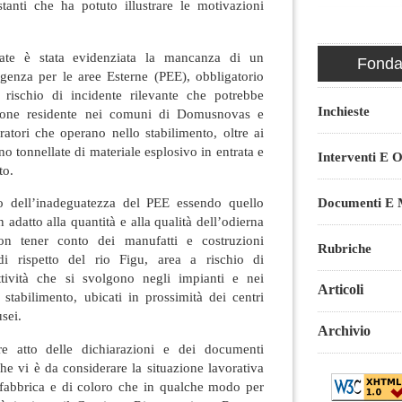
tanti che ha potuto illustrare le motivazioni
vate è stata evidenziata la mancanza di un
Fondaz
enza per le aree Esterne (PEE), obbligatorio
 rischio di incidente rilevante che potrebbe
Inchieste
zione residente nei comuni di Domusnovas e
oratori che operano nello stabilimento, oltre ai
o tonnellate di materiale esplosivo in entrata e
Interventi E O
to.
Documenti E M
to dell’inadeguatezza del PEE essendo quello
 adatto alla quantità e alla qualità dell’odierna
on tener conto dei manufatti e costruzioni
Rubriche
 di rispetto del rio Figu, area a rischio di
ttività che si svolgono negli impianti e nei
Articoli
stabilimento, ubicati in prossimità dei centri
sei.
Archivio
ere atto delle dichiarazioni e dei documenti
che vi è da considerare la situazione lavorativa
 fabbrica e di coloro che in qualche modo per