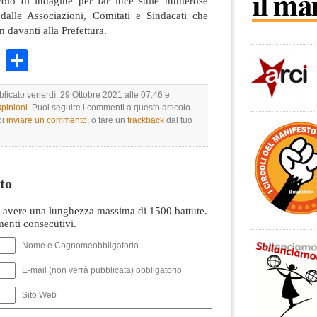
colo di indagine per far luce sulle numerose
 dalle Associazioni, Comitati e Sindacati che
n davanti alla Prefettura.
k
r
ail
WhatsApp
Condividi
blicato venerdì, 29 Ottobre 2021 alle 07:46 e
Opinioni
. Puoi seguire i commenti a questo articolo
oi
inviare un commento
, o fare un
trackback
dal tuo
to
avere una lunghezza massima di 1500 battute.
nti consecutivi.
Nome e Cognomeobbligatorio
E-mail (non verrà pubblicata) obbligatorio
Sito Web