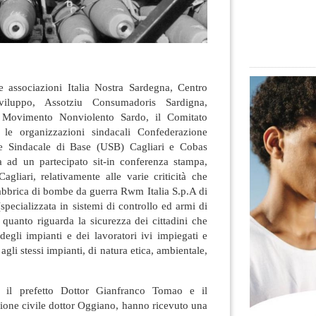
le associazioni Italia Nostra Sardegna, Centro
viluppo, Assotziu Consumadoris Sardigna,
, Movimento Nonviolento Sardo, il Comitato
e organizzazioni sindacali Confederazione
e Sindacale di Base (USB) Cagliari e Cobas
a ad un partecipato sit-in conferenza stampa,
Cagliari, relativamente alle varie criticità che
 fabbrica di bombe da guerra Rwm Italia S.p.A di
pecializzata in sistemi di controllo ed armi di
 quanto riguarda la sicurezza dei cittadini che
degli impianti e dei lavoratori ivi impiegati e
agli stessi impianti, di natura etica, ambientale,
o il prefetto Dottor Gianfranco Tomao e il
zione civile dottor Oggiano, hanno ricevuto una