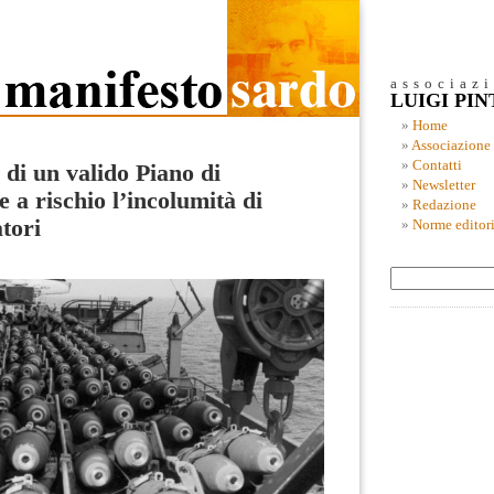
associaz
LUIGI PI
Home
Associazione
Contatti
di un valido Piano di
Newsletter
a rischio l’incolumità di
Redazione
atori
Norme editori